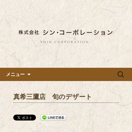
東京都内に5店舗ある美味しい蕎麦のお
店「真希（しんき）」と運営の「株式
都内に5店舗展開している蕎麦
会社シン・コーポレーション」の新着
のお店「真希（しんき）」を運
情報はこちら。店舗によって24時間営
営する「株式会社シン・コーポ
業、宴会なども承っております。季節
レーション」のブログ
のメニューも豊富にご用意。
コンテンツへ移動
検
メニュー
索:
真希三鷹店 旬のデザート