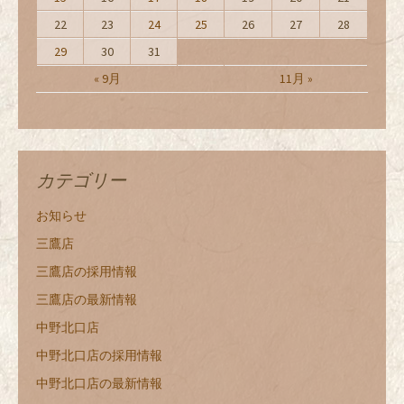
22
23
24
25
26
27
28
29
30
31
« 9月
11月 »
カテゴリー
お知らせ
三鷹店
三鷹店の採用情報
三鷹店の最新情報
中野北口店
中野北口店の採用情報
中野北口店の最新情報