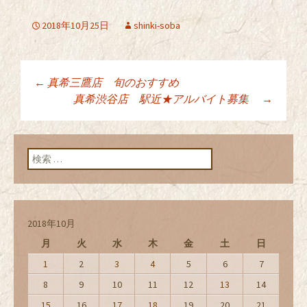
2018年10月25日
shinki-soba
←
真希三鷹店 旬のおすすめ
投稿ナビゲーショ
真希渋谷店 駅近★アルバイト募集
→
ン
検索:
2018年10月
月
火
水
木
金
土
日
1
2
3
4
5
6
7
8
9
10
11
12
13
14
15
16
17
18
19
20
21