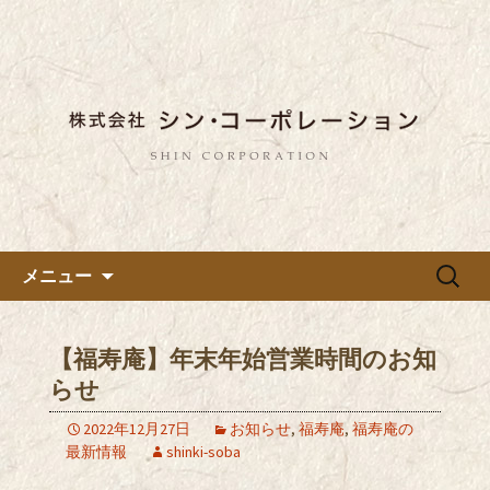
東京都内に5店舗ある美味しい蕎麦のお
店「真希（しんき）」と運営の「株式
都内に5店舗展開している蕎麦
会社シン・コーポレーション」の新着
のお店「真希（しんき）」を運
情報はこちら。店舗によって24時間営
営する「株式会社シン・コーポ
業、宴会なども承っております。季節
レーション」のブログ
のメニューも豊富にご用意。
コンテンツへ移動
検
メニュー
索:
【福寿庵】年末年始営業時間のお知
らせ
2022年12月27日
お知らせ
,
福寿庵
,
福寿庵の
最新情報
shinki-soba