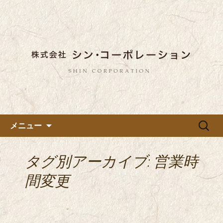
東京都内に5店舗ある美味しい蕎麦のお
店「真希（しんき）」と運営の「株式
都内に5店舗展開している蕎麦
会社シン・コーポレーション」の新着
のお店「真希（しんき）」を運
情報はこちら。店舗によって24時間営
営する「株式会社シン・コーポ
業、宴会なども承っております。季節
レーション」のブログ
のメニューも豊富にご用意。
コンテンツへ移動
検
メニュー
索:
タグ別アーカイブ: 営業時
間変更