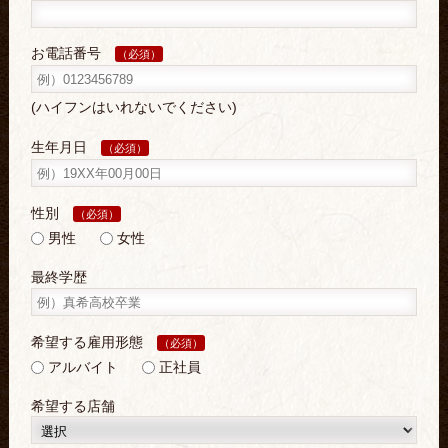
お電話番号
（必須）
(ハイフンはいれないでください)
生年月日
（必須）
性別
（必須）
男性
女性
最終学歴
希望する雇用形態
（必須）
アルバイト
正社員
希望する店舗