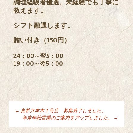
調理経験者優遇。未経験でも丁寧に
教えます。
シフト融通します。
賄い付き（150円）
24：00～翌5：00
19：00～翌5：00
←
真希六本木１号店 募集終了しました。
投稿ナビゲーショ
年末年始営業のご案内をアップしました。
→