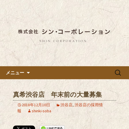
東京都内に5店舗ある美味しい蕎麦のお
店「真希（しんき）」と運営の「株式
都内に5店舗展開している蕎麦
会社シン・コーポレーション」の新着
のお店「真希（しんき）」を運
情報はこちら。店舗によって24時間営
営する「株式会社シン・コーポ
業、宴会なども承っております。季節
レーション」のブログ
のメニューも豊富にご用意。
コンテンツへ移動
検
メニュー
索:
真希渋谷店 年末前の大量募集
2018年12月10日
渋谷店
,
渋谷店の採用情
報
shinki-soba