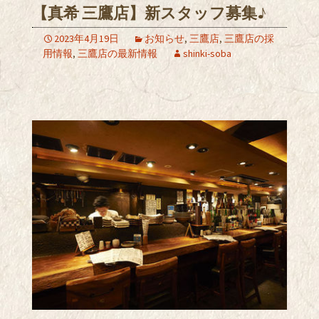
【真希 三鷹店】新スタッフ募集♪
2023年4月19日
お知らせ
,
三鷹店
,
三鷹店の採
用情報
,
三鷹店の最新情報
shinki-soba