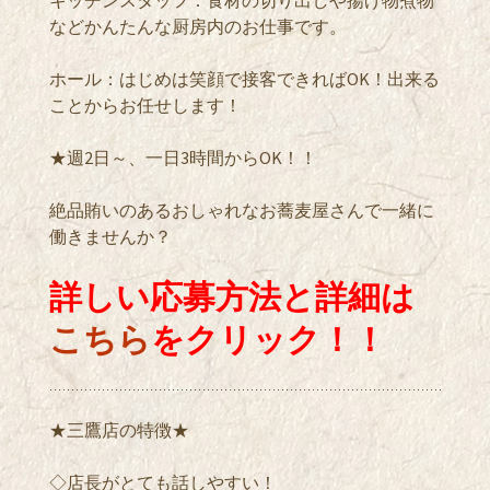
キッチンスタッフ：食材の切り出しや揚げ物煮物
などかんたんな厨房内のお仕事です。
ホール：はじめは笑顔で接客できればOK！出来る
ことからお任せします！
★週2日～、一日3時間からOK！！
絶品賄いのあるおしゃれなお蕎麦屋さんで一緒に
働きませんか？
詳しい応募方法と詳細は
こちら
をクリック！！
★三鷹店の特徴★
◇店長がとても話しやすい！