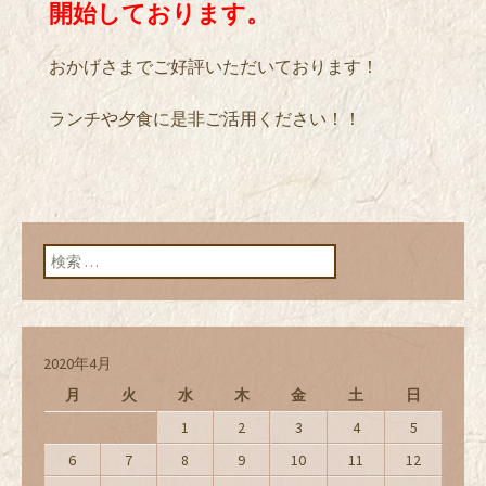
開始しております。
おかげさまでご好評いただいております！
ランチや夕食に是非ご活用ください！！
検索:
2020年4月
月
火
水
木
金
土
日
1
2
3
4
5
6
7
8
9
10
11
12