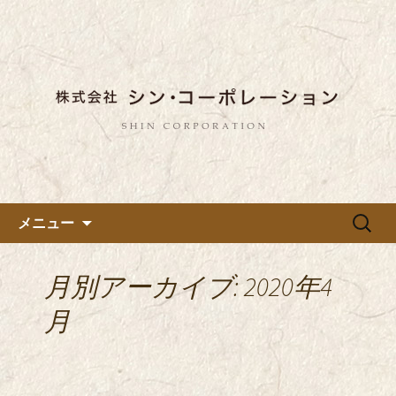
東京都内に5店舗ある美味しい蕎麦のお
店「真希（しんき）」と運営の「株式
都内に5店舗展開している蕎麦
会社シン・コーポレーション」の新着
のお店「真希（しんき）」を運
情報はこちら。店舗によって24時間営
営する「株式会社シン・コーポ
業、宴会なども承っております。季節
レーション」のブログ
のメニューも豊富にご用意。
コンテンツへ移動
検
メニュー
索:
月別アーカイブ: 2020年4
月