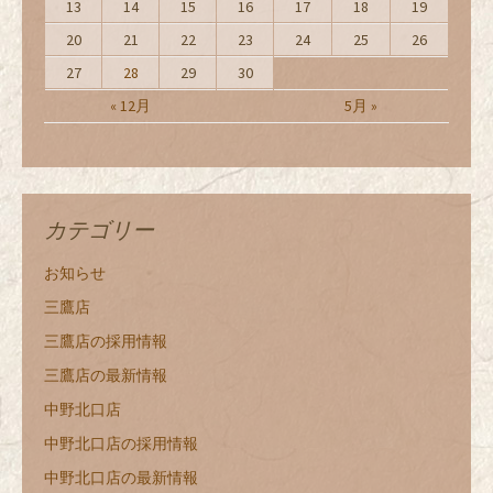
13
14
15
16
17
18
19
20
21
22
23
24
25
26
27
28
29
30
« 12月
5月 »
カテゴリー
お知らせ
三鷹店
三鷹店の採用情報
三鷹店の最新情報
中野北口店
中野北口店の採用情報
中野北口店の最新情報