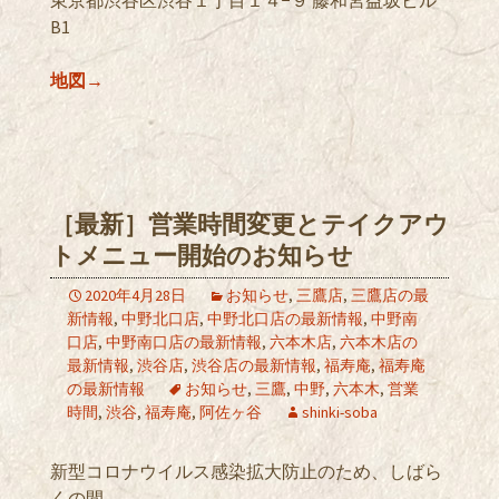
B1
地図→
［最新］営業時間変更とテイクアウ
トメニュー開始のお知らせ
2020年4月28日
お知らせ
,
三鷹店
,
三鷹店の最
新情報
,
中野北口店
,
中野北口店の最新情報
,
中野南
口店
,
中野南口店の最新情報
,
六本木店
,
六本木店の
最新情報
,
渋谷店
,
渋谷店の最新情報
,
福寿庵
,
福寿庵
の最新情報
お知らせ
,
三鷹
,
中野
,
六本木
,
営業
時間
,
渋谷
,
福寿庵
,
阿佐ヶ谷
shinki-soba
新型コロナウイルス感染拡大防止のため、しばら
くの間