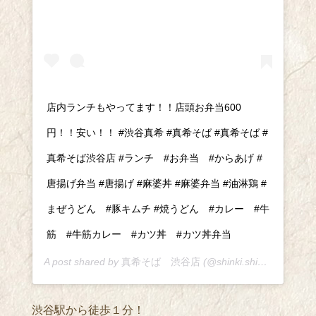
店内ランチもやってます！！店頭お弁当600
円！！安い！！ #渋谷真希 #真希そば #真希そば #
真希そば渋谷店 #ランチ #お弁当 #からあげ #
唐揚げ弁当 #唐揚げ #麻婆丼 #麻婆弁当 #油淋鶏 #
まぜうどん #豚キムチ #焼うどん #カレー #牛
筋 #牛筋カレー #カツ丼 #カツ丼弁当
A post shared by
真希そば 渋谷店
(@shinki.shibuya) on
Apr
渋谷駅から徒歩１分！