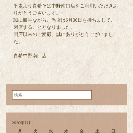
平素より真希そば中野南口店をご利用いただきあ
りがとうございます。
誠に勝手ながら、当店は6月30日を持ちまして、
閉店することとなりました。
開店以来のご愛顧、誠にありがとうございまし
た。
真希中野南口店
検索:
2020年7月
月
火
水
木
金
土
日