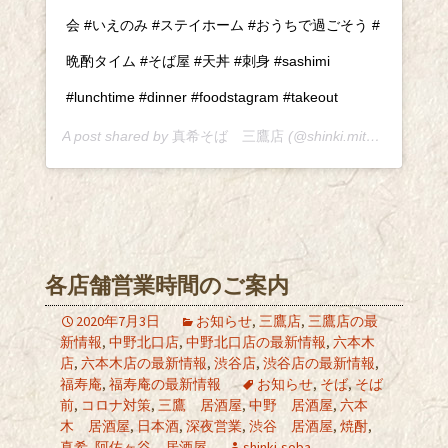
会 #いえのみ #ステイホーム #おうちで過ごそう #
晩酌タイム #そば屋 #天丼 #刺身 #sashimi
#lunchtime #dinner #foodstagram #takeout
A post shared by
真希そば 三鷹店
(@shinki.mitaka) on
Jun 
各店舗営業時間のご案内
2020年7月3日
お知らせ
,
三鷹店
,
三鷹店の最
新情報
,
中野北口店
,
中野北口店の最新情報
,
六本木
店
,
六本木店の最新情報
,
渋谷店
,
渋谷店の最新情報
,
福寿庵
,
福寿庵の最新情報
お知らせ
,
そば
,
そば
前
,
コロナ対策
,
三鷹 居酒屋
,
中野 居酒屋
,
六本
木 居酒屋
,
日本酒
,
深夜営業
,
渋谷 居酒屋
,
焼酎
,
真希
,
阿佐ヶ谷 居酒屋
shinki-soba