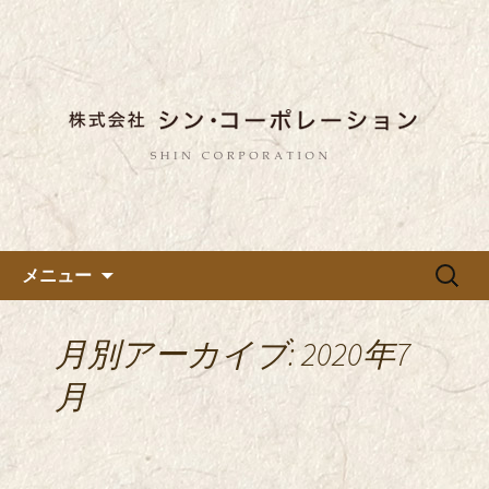
東京都内に5店舗ある美味しい蕎麦のお
店「真希（しんき）」と運営の「株式
都内に5店舗展開している蕎麦
会社シン・コーポレーション」の新着
のお店「真希（しんき）」を運
情報はこちら。店舗によって24時間営
営する「株式会社シン・コーポ
業、宴会なども承っております。季節
レーション」のブログ
のメニューも豊富にご用意。
コンテンツへ移動
検
メニュー
索:
月別アーカイブ: 2020年7
月