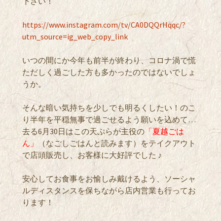
下さい！
https://www.instagram.com/tv/CA0DQQrHqqc/?
utm_source=ig_web_copy_link
いつの間にか今年も前半が終わり、コロナ渦で慌
ただしく過ごした方も多かったのではないでしょ
うか。
そんな暗い気持ちを少しでも明るくしたい！のこ
り半年を平穏無事で過ごせるよう願いを込めて…
去る6月30日はこの天ぷらが主役の
「夏越ごは
ん」
（なごしごはんと読みます）をテイクアウト
で店頭販売し、お客様に大好評でした ♪
安心してお食事をお愉しみ戴けるよう、ソーシャ
ルディスタンスを保ちながら店内営業も行ってお
ります！