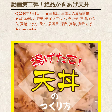
動画第二弾！絶品かきあげ天丼
2020年7月9日
三鷹店
,
三鷹店の最新情報
6月30日
,
お惣菜
,
テイクアウト
,
ランチ
,
三鷹
,
作り
方
,
夏越ごはん
,
天丼
,
居酒屋
,
深夜
,
真希
,
真希そば
shinki-soba