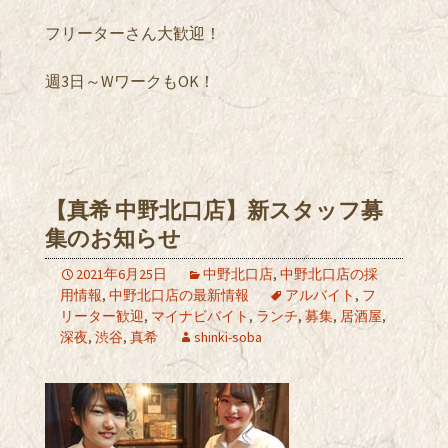
フリーターさん大歓迎！
週3日～WワークもOK！
【真希 中野北口店】新スタッフ募
集のお知らせ
2021年6月25日
中野北口店
,
中野北口店の採
用情報
,
中野北口店の最新情報
アルバイト
,
フ
リーター歓迎
,
マイナビバイト
,
ランチ
,
募集
,
居酒屋
,
深夜
,
渋谷
,
真希
shinki-soba