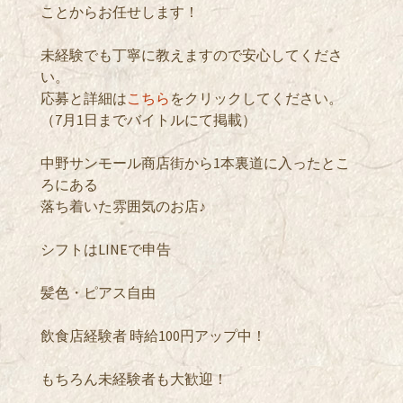
ことからお任せします！
未経験でも丁寧に教えますので安心してくださ
い。
応募と詳細は
こちら
をクリックしてください。
（7月1日までバイトルにて掲載）
中野サンモール商店街から1本裏道に入ったとこ
ろにある
落ち着いた雰囲気のお店♪
シフトはLINEで申告
髪色・ピアス自由
飲食店経験者 時給100円アップ中！
もちろん未経験者も大歓迎！