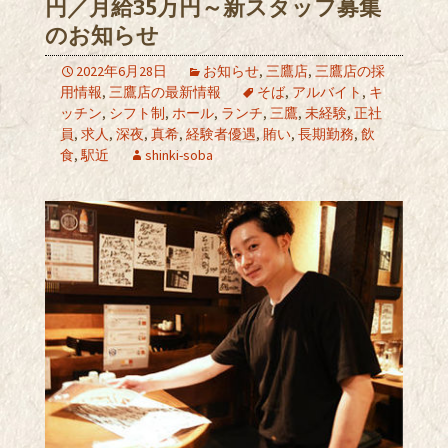
円／月給35万円～新スタッフ募集
のお知らせ
2022年6月28日
お知らせ
,
三鷹店
,
三鷹店の採
用情報
,
三鷹店の最新情報
そば
,
アルバイト
,
キ
ッチン
,
シフト制
,
ホール
,
ランチ
,
三鷹
,
未経験
,
正社
員
,
求人
,
深夜
,
真希
,
経験者優遇
,
賄い
,
長期勤務
,
飲
食
,
駅近
shinki-soba