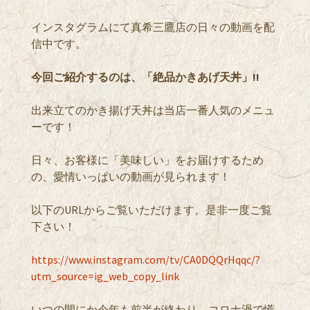
インスタグラムにて真希三鷹店の日々の動画を配
信中です。
今回ご紹介するのは、「絶品かきあげ天丼」!!
出来立てのかき揚げ天丼は当店一番人気のメニュ
ーです！
日々、お客様に「美味しい」をお届けするため
の、愛情いっぱいの動画が見られます！
以下のURLからご覧いただけます。是非一度ご覧
下さい！
https://www.instagram.com/tv/CA0DQQrHqqc/?
utm_source=ig_web_copy_link
いつの間にか今年も前半が終わり、コロナ渦で慌