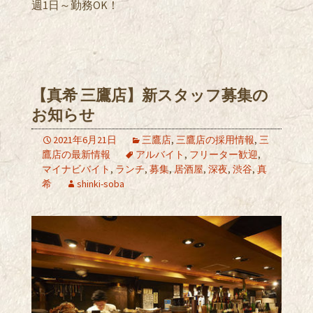
週1日～勤務OK！
【真希 三鷹店】新スタッフ募集の
お知らせ
2021年6月21日
三鷹店
,
三鷹店の採用情報
,
三
鷹店の最新情報
アルバイト
,
フリーター歓迎
,
マイナビバイト
,
ランチ
,
募集
,
居酒屋
,
深夜
,
渋谷
,
真
希
shinki-soba