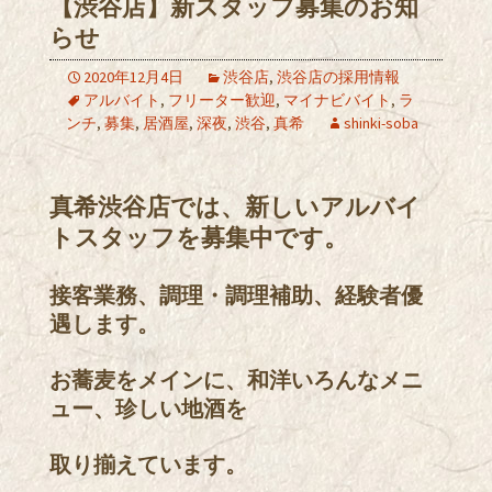
【渋谷店】新スタッフ募集のお知
らせ
2020年12月4日
渋谷店
,
渋谷店の採用情報
アルバイト
,
フリーター歓迎
,
マイナビバイト
,
ラ
ンチ
,
募集
,
居酒屋
,
深夜
,
渋谷
,
真希
shinki-soba
真希渋谷店では、新しいアルバイ
トスタッフを募集中です。
接客業務、調理・調理補助、経験者優
遇します。
お蕎麦をメインに、和洋いろんなメニ
ュー、珍しい地酒を
取り揃えています。