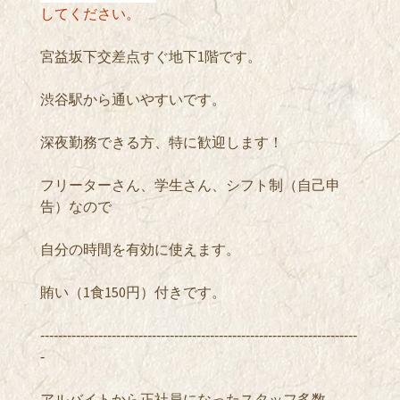
してください。
宮益坂下交差点すぐ地下1階です。
渋谷駅から通いやすいです。
深夜勤務できる方、特に歓迎します！
フリーターさん、学生さん、シフト制（自己申
告）なので
自分の時間を有効に使えます。
賄い（1食150円）付きです。
‐‐‐‐‐‐‐‐‐‐‐‐‐‐‐‐‐‐‐‐‐‐‐‐‐‐‐‐‐‐‐‐‐‐‐‐‐‐‐‐‐‐‐‐‐‐‐‐‐‐‐‐‐‐‐‐‐‐‐‐‐‐‐‐‐‐‐‐‐‐‐
‐
アルバイトから正社員になったスタッフ多数。