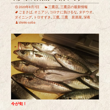
2020年8月7日
三鷹店
,
三鷹店の最新情報
ごまさば
,
オニアジ
,
コロナに負けるな
,
タチウオ
,
ダイニング
,
トロすずき
,
三鷹
,
三鷹 居酒屋
,
深夜
shinki-soba
今が旬！