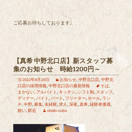
ご応募お待ちしております。
【真希 中野北口店】新スタッフ募
集のお知らせ 時給1200円～
2022年6月28日
お知らせ
,
中野北口店
,
中野北
口店の採用情報
,
中野北口店の最新情報
そば
,
まかない
,
アルバイト
,
キッチン
,
シフト制
,
スタッフ
,
ディナー
,
バイト
,
パート
,
フリーター
,
ホール
,
ラン
チ
,
中野
,
募集
,
未経験
,
求人
,
深夜
,
真希
,
経験者優遇
,
賄い
,
駅近
shinki-soba