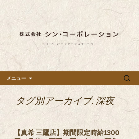
東京都内に5店舗ある美味しい蕎麦のお
店「真希（しんき）」と運営の「株式
都内に5店舗展開している蕎麦
会社シン・コーポレーション」の新着
のお店「真希（しんき）」を運
情報はこちら。店舗によって24時間営
営する「株式会社シン・コーポ
業、宴会なども承っております。季節
レーション」のブログ
のメニューも豊富にご用意。
コンテンツへ移動
検
メニュー
索:
タグ別アーカイブ: 深夜
【真希 三鷹店】期間限定時給1300