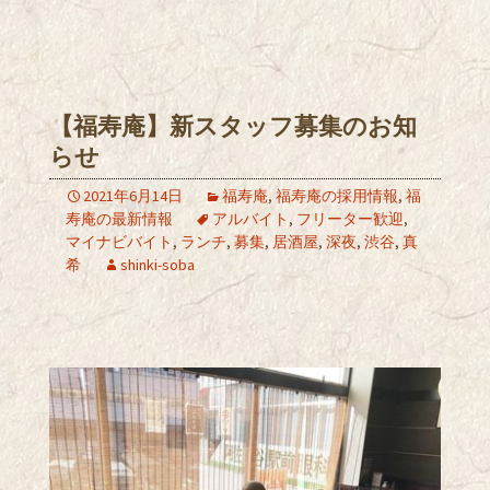
【福寿庵】新スタッフ募集のお知
らせ
2021年6月14日
福寿庵
,
福寿庵の採用情報
,
福
寿庵の最新情報
アルバイト
,
フリーター歓迎
,
マイナビバイト
,
ランチ
,
募集
,
居酒屋
,
深夜
,
渋谷
,
真
希
shinki-soba