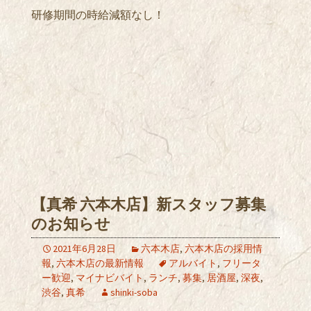
研修期間の時給減額なし！
【真希 六本木店】新スタッフ募集
のお知らせ
2021年6月28日
六本木店
,
六本木店の採用情
報
,
六本木店の最新情報
アルバイト
,
フリータ
ー歓迎
,
マイナビバイト
,
ランチ
,
募集
,
居酒屋
,
深夜
,
渋谷
,
真希
shinki-soba