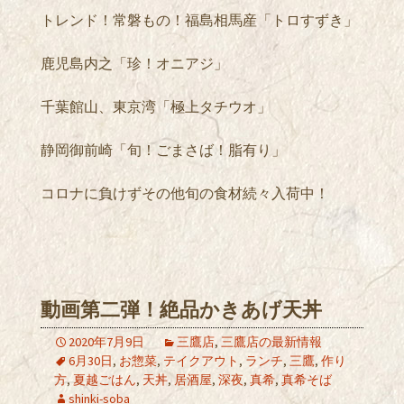
トレンド！常磐もの！福島相馬産「トロすずき」
鹿児島内之「珍！オニアジ」
千葉館山、東京湾「極上タチウオ」
静岡御前崎「旬！ごまさば！脂有り」
コロナに負けずその他旬の食材続々入荷中！
動画第二弾！絶品かきあげ天丼
2020年7月9日
三鷹店
,
三鷹店の最新情報
6月30日
,
お惣菜
,
テイクアウト
,
ランチ
,
三鷹
,
作り
方
,
夏越ごはん
,
天丼
,
居酒屋
,
深夜
,
真希
,
真希そば
shinki-soba