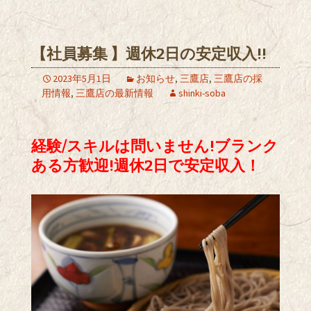
【社員募集 】週休2日の安定収入!!
2023年5月1日
お知らせ
,
三鷹店
,
三鷹店の採
用情報
,
三鷹店の最新情報
shinki-soba
経験/スキルは問いません!ブランク
ある方歓迎!週休2日で安定収入！