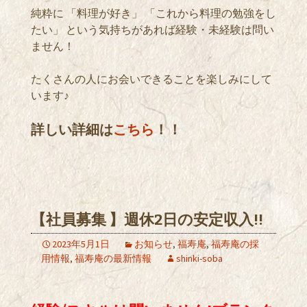
純粋に 「料理が好き」 「これから料理の勉強をし
たい」 という気持ちがあれば経験・未経験は問い
ません！
たくさんの人にお会いできることを楽しみにして
います♪
詳しい詳細は
こちら
！！
【社員募集 】週休2日の安定収入!!
2023年5月1日
お知らせ
,
福寿庵
,
福寿庵の採
用情報
,
福寿庵の最新情報
shinki-soba