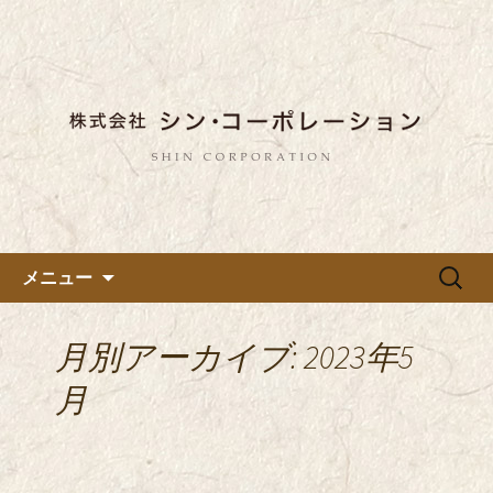
東京都内に5店舗ある美味しい蕎麦のお
店「真希（しんき）」と運営の「株式
都内に5店舗展開している蕎麦
会社シン・コーポレーション」の新着
のお店「真希（しんき）」を運
情報はこちら。店舗によって24時間営
営する「株式会社シン・コーポ
業、宴会なども承っております。季節
レーション」のブログ
のメニューも豊富にご用意。
コンテンツへ移動
検
メニュー
索:
月別アーカイブ: 2023年5
月