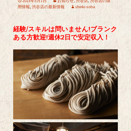
2023年5月1日
お知らせ
,
渋谷店
,
渋谷店の採
用情報
,
渋谷店の最新情報
shinki-soba
経験/スキルは問いません!ブランク
ある方歓迎!週休2日で安定収入！