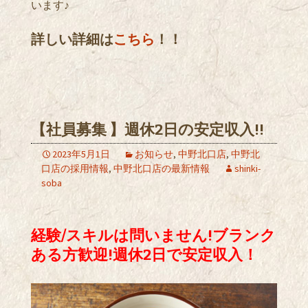
います♪
詳しい詳細は
こちら
！！
【社員募集 】週休2日の安定収入!!
2023年5月1日
お知らせ
,
中野北口店
,
中野北
口店の採用情報
,
中野北口店の最新情報
shinki-
soba
経験/スキルは問いません!ブランク
ある方歓迎!週休2日で安定収入！