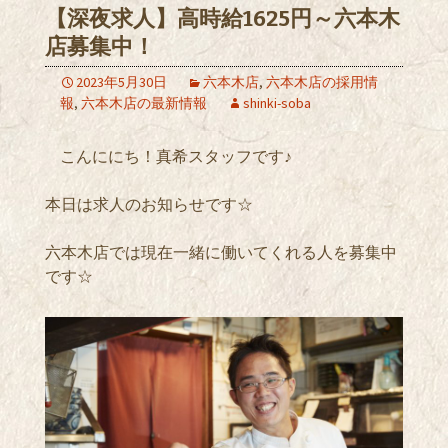
【深夜求人】高時給1625円～六本木
店募集中！
2023年5月30日
六本木店
,
六本木店の採用情
報
,
六本木店の最新情報
shinki-soba
こんににち！真希スタッフです♪
本日は求人のお知らせです☆
六本木店では現在一緒に働いてくれる人を募集中
です☆