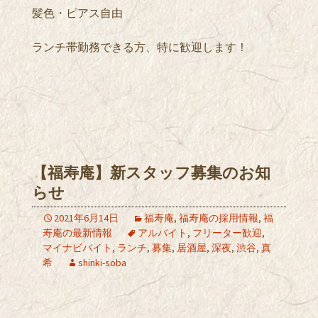
髪色・ピアス自由
ランチ帯勤務できる方、特に歓迎します！
【福寿庵】新スタッフ募集のお知
らせ
2021年6月14日
福寿庵
,
福寿庵の採用情報
,
福
寿庵の最新情報
アルバイト
,
フリーター歓迎
,
マイナビバイト
,
ランチ
,
募集
,
居酒屋
,
深夜
,
渋谷
,
真
希
shinki-soba