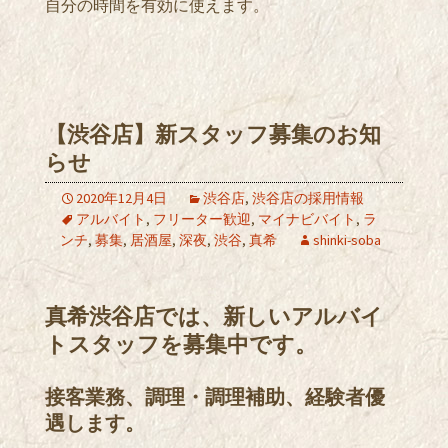
自分の時間を有効に使えます。
【渋谷店】新スタッフ募集のお知
らせ
2020年12月4日
渋谷店
,
渋谷店の採用情報
アルバイト
,
フリーター歓迎
,
マイナビバイト
,
ラ
ンチ
,
募集
,
居酒屋
,
深夜
,
渋谷
,
真希
shinki-soba
真希渋谷店では、新しいアルバイ
トスタッフを募集中です。
接客業務、調理・調理補助、経験者優
遇します。