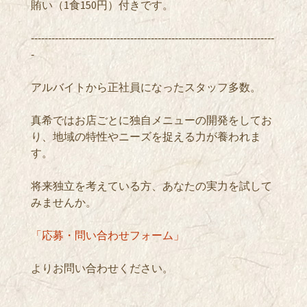
賄い（1食150円）付きです。
‐‐‐‐‐‐‐‐‐‐‐‐‐‐‐‐‐‐‐‐‐‐‐‐‐‐‐‐‐‐‐‐‐‐‐‐‐‐‐‐‐‐‐‐‐‐‐‐‐‐‐‐‐‐‐‐‐‐‐‐‐‐‐‐‐‐‐‐‐‐‐
‐
アルバイトから正社員になったスタッフ多数。
真希ではお店ごとに独自メニューの開発をしてお
り、地域の特性やニーズを捉える力が養われま
す。
将来独立を考えている方、あなたの実力を試して
みませんか。
「応募・問い合わせフォーム」
よりお問い合わせください。