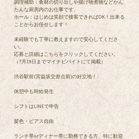
調理補助：食材の切り出しや揚げ物煮物などかん
たんな厨房内のお仕事です。
ホール：はじめは笑顔で接客できればOK！出来る
ことからお任せします！
未経験でも丁寧に教えますので安心してくださ
い。
応募と詳細は
こちら
をクリックしてください。
（7月19日までマイナビバイトにて掲載）
渋谷駅前(宮益坂交差点前)の好立地！
休憩中も時給発生
シフトはLINEで申告
髪色・ピアス自由
ランチ帯orディナー帯に勤務できる方、特に歓迎