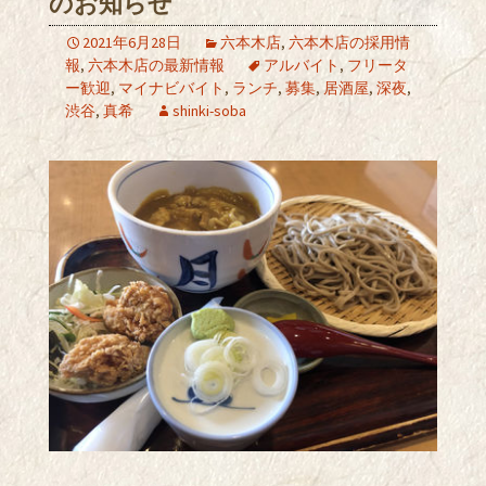
のお知らせ
2021年6月28日
六本木店
,
六本木店の採用情
報
,
六本木店の最新情報
アルバイト
,
フリータ
ー歓迎
,
マイナビバイト
,
ランチ
,
募集
,
居酒屋
,
深夜
,
渋谷
,
真希
shinki-soba