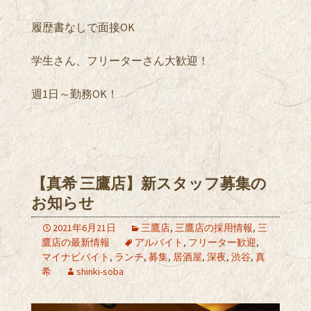
履歴書なしで面接OK
学生さん、フリーターさん大歓迎！
週1日～勤務OK！
【真希 三鷹店】新スタッフ募集の
お知らせ
2021年6月21日
三鷹店
,
三鷹店の採用情報
,
三
鷹店の最新情報
アルバイト
,
フリーター歓迎
,
マイナビバイト
,
ランチ
,
募集
,
居酒屋
,
深夜
,
渋谷
,
真
希
shinki-soba