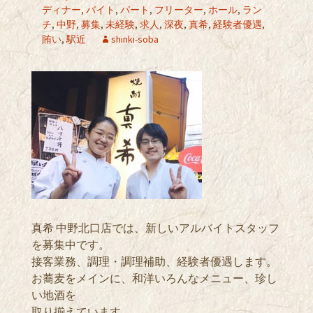
ディナー
,
バイト
,
パート
,
フリーター
,
ホール
,
ラン
チ
,
中野
,
募集
,
未経験
,
求人
,
深夜
,
真希
,
経験者優遇
,
賄い
,
駅近
shinki-soba
真希 中野北口店では、新しいアルバイトスタッフ
を募集中です。
接客業務、調理・調理補助、経験者優遇します。
お蕎麦をメインに、和洋いろんなメニュー、珍し
い地酒を
取り揃えています。