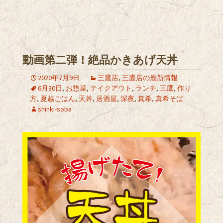
動画第二弾！絶品かきあげ天丼
2020年7月9日
三鷹店
,
三鷹店の最新情報
6月30日
,
お惣菜
,
テイクアウト
,
ランチ
,
三鷹
,
作り
方
,
夏越ごはん
,
天丼
,
居酒屋
,
深夜
,
真希
,
真希そば
shinki-soba