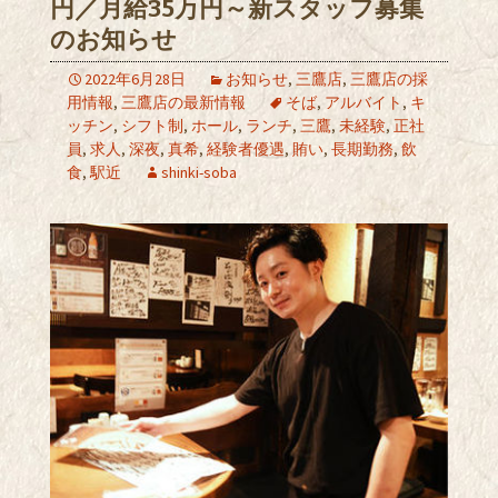
円／月給35万円～新スタッフ募集
のお知らせ
2022年6月28日
お知らせ
,
三鷹店
,
三鷹店の採
用情報
,
三鷹店の最新情報
そば
,
アルバイト
,
キ
ッチン
,
シフト制
,
ホール
,
ランチ
,
三鷹
,
未経験
,
正社
員
,
求人
,
深夜
,
真希
,
経験者優遇
,
賄い
,
長期勤務
,
飲
食
,
駅近
shinki-soba