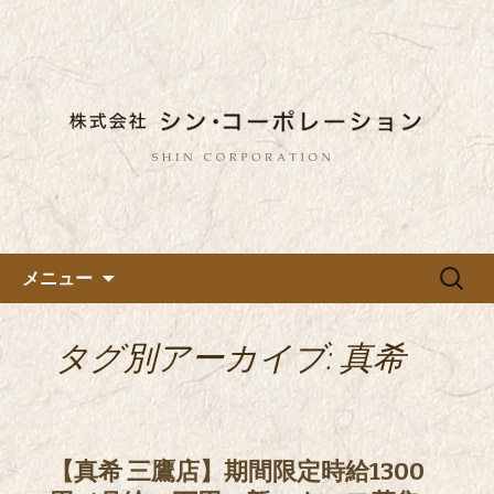
東京都内に5店舗ある美味しい蕎麦のお
店「真希（しんき）」と運営の「株式
都内に5店舗展開している蕎麦
会社シン・コーポレーション」の新着
のお店「真希（しんき）」を運
情報はこちら。店舗によって24時間営
営する「株式会社シン・コーポ
業、宴会なども承っております。季節
レーション」のブログ
のメニューも豊富にご用意。
コンテンツへ移動
検
メニュー
索:
タグ別アーカイブ: 真希
【真希 三鷹店】期間限定時給1300