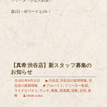
週2日～WワークもOK！
【真希 渋谷店】新スタッフ募集の
お知らせ
2021年6月21日
渋谷店
,
渋谷店の採用情報
,
渋
谷店の最新情報
アルバイト
,
フリーター歓迎
,
マイナビバイト
,
ランチ
,
募集
,
居酒屋
,
深夜
,
渋谷
,
真
希
shinki-soba