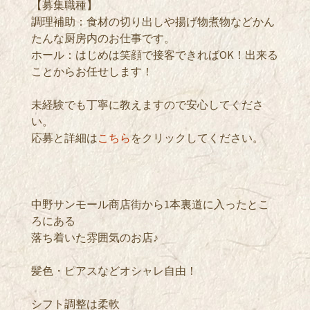
【募集職種】
調理補助：食材の切り出しや揚げ物煮物などかん
たんな厨房内のお仕事です。
ホール：はじめは笑顔で接客できればOK！出来る
ことからお任せします！
未経験でも丁寧に教えますので安心してくださ
い。
応募と詳細は
こちら
をクリックしてください。
中野サンモール商店街から1本裏道に入ったとこ
ろにある
落ち着いた雰囲気のお店♪
髪色・ピアスなどオシャレ自由！
シフト調整は柔軟