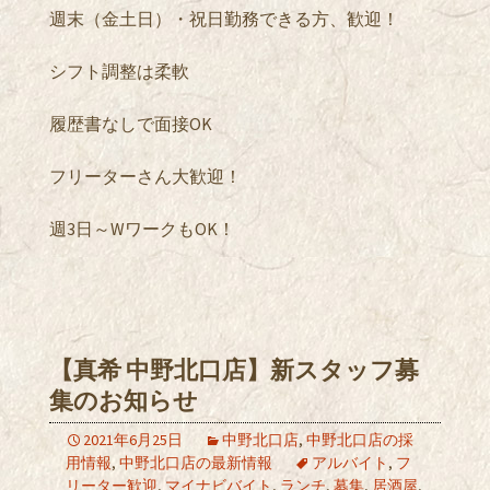
週末（金土日）・祝日勤務できる方、歓迎！
シフト調整は柔軟
履歴書なしで面接OK
フリーターさん大歓迎！
週3日～WワークもOK！
【真希 中野北口店】新スタッフ募
集のお知らせ
2021年6月25日
中野北口店
,
中野北口店の採
用情報
,
中野北口店の最新情報
アルバイト
,
フ
リーター歓迎
,
マイナビバイト
,
ランチ
,
募集
,
居酒屋
,