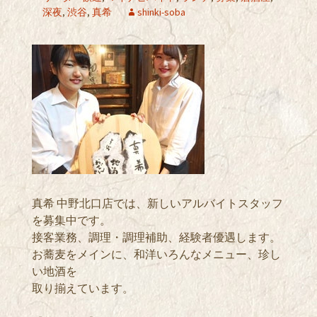
深夜
,
渋谷
,
真希
shinki-soba
真希 中野北口店では、新しいアルバイトスタッフ
を募集中です。
接客業務、調理・調理補助、経験者優遇します。
お蕎麦をメインに、和洋いろんなメニュー、珍し
い地酒を
取り揃えています。