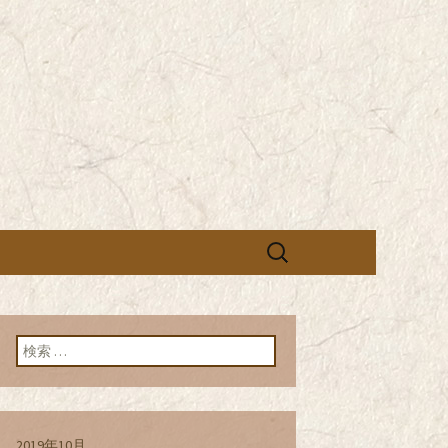
営の「株式会社シン・コーポレーシ
承っております。季節のメニュー
蕎麦のお店「真
「株式会社シ
ブログ
検
索:
検索:
2019年10月