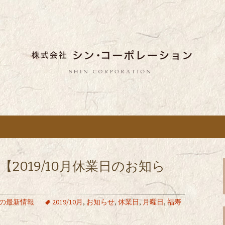
しい蕎麦のお店「真希（しんき）」と運
。店舗によって24時間営業、宴会なども
舗展開している
き）」を運営する
ポレーション」の
2019/10月休業日のお知ら
の最新情報
2019/10月
,
お知らせ
,
休業日
,
月曜日
,
福寿