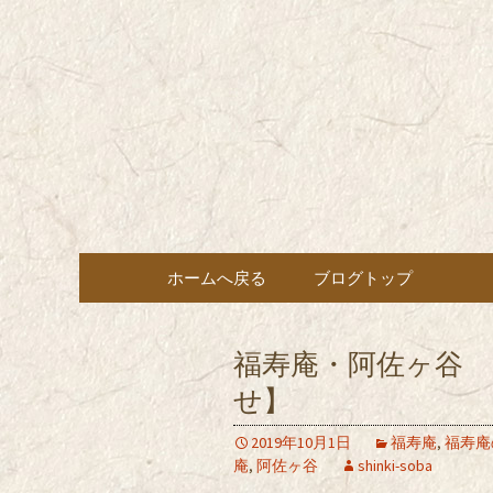
東京都内に5店舗ある美味
ョン」の新着情報はこちら
都内に5店
も豊富にご用意。
希（しん
ン・コー
コンテンツへ移動
ホームへ戻る
ブログトップ
福寿庵・阿佐ヶ谷 【
せ】
2019年10月1日
福寿庵
,
福寿庵
庵
,
阿佐ヶ谷
shinki-soba