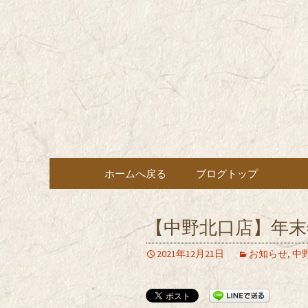
東京都内に5店舗ある美味
ョン」の新着情報はこちら
都内に5店
も豊富にご用意。
希（しん
ン・コー
コンテンツへ移動
ホームへ戻る
ブログトップ
【中野北口店】年末
2021年12月21日
お知らせ
,
中