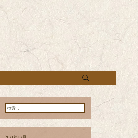
営の「株式会社シン・コーポレーシ
承っております。季節のメニュー
蕎麦のお店「真
「株式会社シ
ブログ
検
索:
検索:
2021年12月