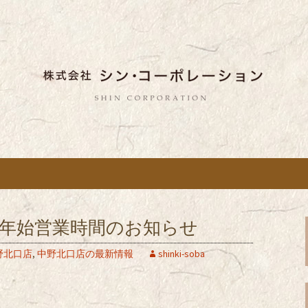
しい蕎麦のお店「真希（しんき）」と運
。店舗によって24時間営業、宴会なども
舗展開している
き）」を運営する
ポレーション」の
年始営業時間のお知らせ
野北口店
,
中野北口店の最新情報
shinki-soba