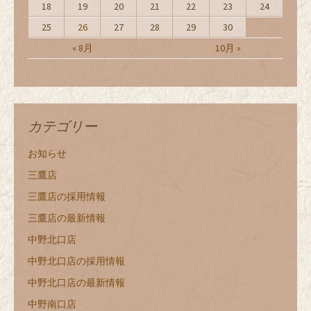
18
19
20
21
22
23
24
25
26
27
28
29
30
« 8月
10月 »
カテゴリー
お知らせ
三鷹店
三鷹店の採用情報
三鷹店の最新情報
中野北口店
中野北口店の採用情報
中野北口店の最新情報
中野南口店