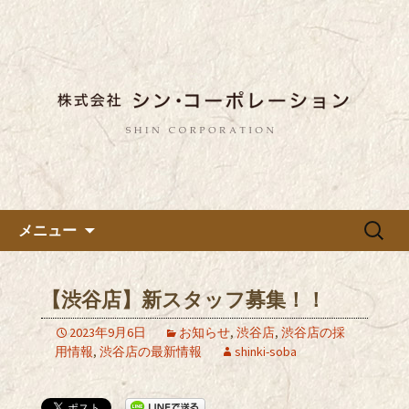
東京都内に5店舗ある美味しい蕎麦のお
店「真希（しんき）」と運営の「株式
都内に5店舗展開している蕎麦
会社シン・コーポレーション」の新着
のお店「真希（しんき）」を運
情報はこちら。店舗によって24時間営
営する「株式会社シン・コーポ
業、宴会なども承っております。季節
レーション」のブログ
のメニューも豊富にご用意。
コンテンツへ移動
検
メニュー
索:
【渋谷店】新スタッフ募集！！
2023年9月6日
お知らせ
,
渋谷店
,
渋谷店の採
用情報
,
渋谷店の最新情報
shinki-soba