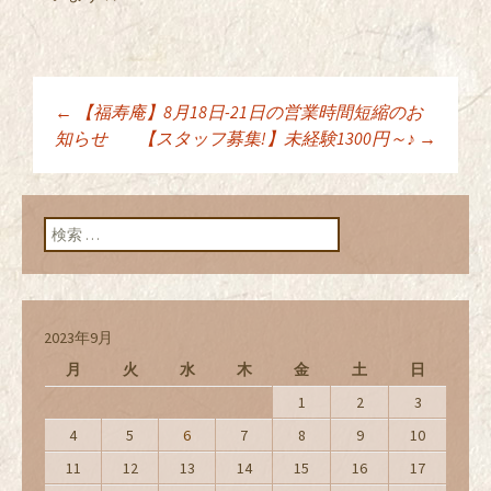
←
【福寿庵】8月18日-21日の営業時間短縮のお
投稿ナビゲーショ
知らせ
【スタッフ募集!】未経験1300円～♪
→
ン
検索:
2023年9月
月
火
水
木
金
土
日
1
2
3
4
5
6
7
8
9
10
11
12
13
14
15
16
17