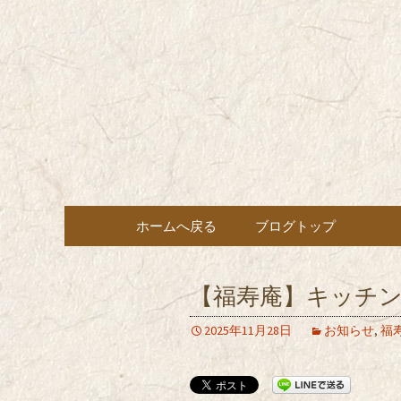
東京都内に5店舗ある美味
ョン」の新着情報はこちら
都内に5店
も豊富にご用意。
希（しん
ン・コー
コンテンツへ移動
ホームへ戻る
ブログトップ
【福寿庵】キッチ
2025年11月28日
お知らせ
,
福