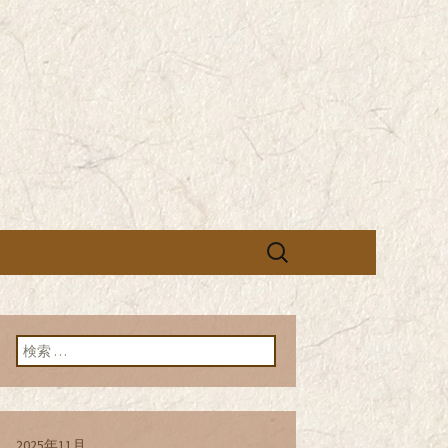
営の「株式会社シン・コーポレーシ
承っております。季節のメニュー
蕎麦のお店「真
「株式会社シ
ブログ
検
索:
検索:
2025年11月