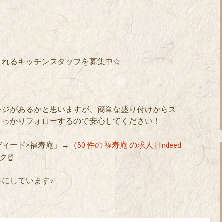
くれるキッチンスタッフを募集中☆
ージがあるかと思いますが、簡単な盛り付けからス
しっかりフォローするので安心してください！
ィード×福寿庵」→（
50 件の 福寿庵 の求人 | Indeed
ク☝
にしています♪