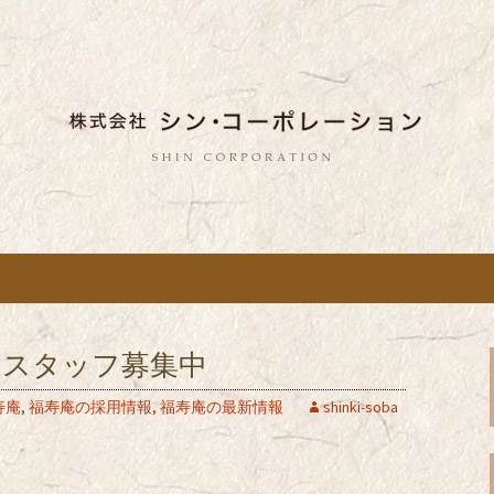
しい蕎麦のお店「真希（しんき）」と運
。店舗によって24時間営業、宴会なども
舗展開している
き）」を運営する
ポレーション」の
ンスタッフ募集中
寿庵
,
福寿庵の採用情報
,
福寿庵の最新情報
shinki-soba