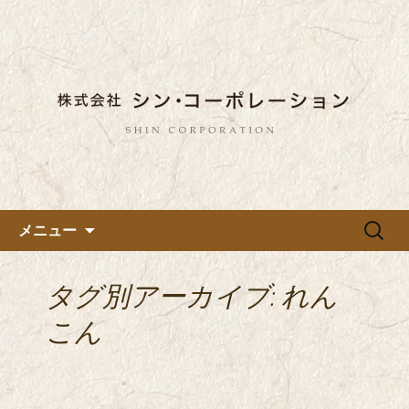
東京都内に5店舗ある美味しい蕎麦のお
店「真希（しんき）」と運営の「株式
都内に5店舗展開している蕎麦
会社シン・コーポレーション」の新着
のお店「真希（しんき）」を運
情報はこちら。店舗によって24時間営
営する「株式会社シン・コーポ
業、宴会なども承っております。季節
レーション」のブログ
のメニューも豊富にご用意。
コンテンツへ移動
検
メニュー
索:
タグ別アーカイブ: れん
こん