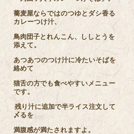
蕎麦屋ならではのつゆとダシ香る
カレーつけ汁、
鳥肉団子とれんこん、ししとうを
添えて。
あつあつのつけ汁に冷たいそばを
絡めて
猫舌の方でも食べやすいメニュー
です。
残り汁に追加で半ライス注文して
〆るを
満腹感が満たされますよ。