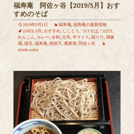
福寿庵 阿佐ヶ谷【2019/5月】おす
すめのそば
2019年5月1日
福寿庵
,
福寿庵の最新情報
23019
,
5月
,
おすすめ
,
ししとう
,
つけそば
,
つけ汁
,
れんこん
,
カレー
,
令和
,
元号
,
半ライス
,
残り汁
,
満腹
感
,
猫舌
,
福寿庵
,
肉団子
,
蕎麦屋
,
阿佐ヶ谷
shinki-soba