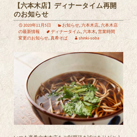
【六本木店】ディナータイム再開
のお知らせ
2020年11月5日
お知らせ
,
六本木店
,
六本木店
の最新情報
ディナータイム
,
六本木
,
営業時間
変更のお知らせ
,
真希そば
shinki-soba