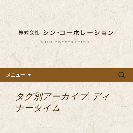
東京都内に5店舗ある美味しい蕎麦のお
店「真希（しんき）」と運営の「株式
都内に5店舗展開している蕎麦
会社シン・コーポレーション」の新着
のお店「真希（しんき）」を運
情報はこちら。店舗によって24時間営
営する「株式会社シン・コーポ
業、宴会なども承っております。季節
レーション」のブログ
のメニューも豊富にご用意。
コンテンツへ移動
検
メニュー
索:
タグ別アーカイブ: ディ
ナータイム