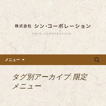
東京都内に5店舗ある美味しい蕎麦のお
店「真希（しんき）」と運営の「株式
都内に5店舗展開している蕎麦
会社シン・コーポレーション」の新着
のお店「真希（しんき）」を運
情報はこちら。店舗によって24時間営
営する「株式会社シン・コーポ
業、宴会なども承っております。季節
レーション」のブログ
のメニューも豊富にご用意。
コンテンツへ移動
検
メニュー
索:
タグ別アーカイブ: 限定
メニュー