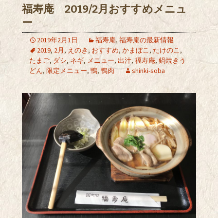
福寿庵 2019/2月おすすめメニュ
ー
2019年2月1日
福寿庵
,
福寿庵の最新情報
2019
,
2月
,
えのき
,
おすすめ
,
かまぼこ
,
たけのこ
,
たまご
,
ダシ
,
ネギ
,
メニュー
,
出汁
,
福寿庵
,
鍋焼きう
どん
,
限定メニュー
,
鴨
,
鴨肉
shinki-soba