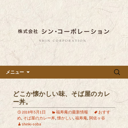
東京都内に5店舗ある美味しい蕎麦のお
店「真希（しんき）」と運営の「株式
都内に5店舗展開している蕎麦
会社シン・コーポレーション」の新着
のお店「真希（しんき）」を運
情報はこちら。店舗によって24時間営
営する「株式会社シン・コーポ
業、宴会なども承っております。季節
レーション」のブログ
のメニューも豊富にご用意。
コンテンツへ移動
検
メニュー
索:
どこか懐かしい味、そば屋のカレ
ー丼。
2018年5月1日
福寿庵の最新情報
おすす
め
,
そば屋のカレー丼
,
懐かしい
,
福寿庵
,
阿佐ヶ谷
shinki-soba