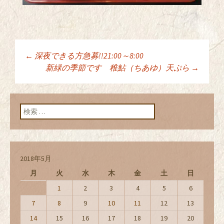
←
深夜できる方急募!!21:00～8:00
投稿ナビゲーショ
新緑の季節です 稚鮎（ちあゆ）天ぷら
→
ン
検索:
2018年5月
月
火
水
木
金
土
日
1
2
3
4
5
6
7
8
9
10
11
12
13
14
15
16
17
18
19
20