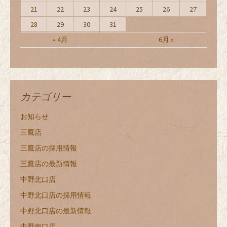
21
22
23
24
25
26
27
28
29
30
31
« 4月
6月 »
カテゴリー
お知らせ
三鷹店
三鷹店の採用情報
三鷹店の最新情報
中野北口店
中野北口店の採用情報
中野北口店の最新情報
中野南口店