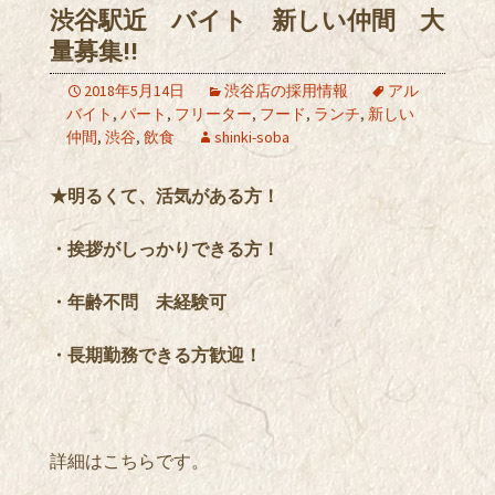
渋谷駅近 バイト 新しい仲間 大
量募集!!
2018年5月14日
渋谷店の採用情報
アル
バイト
,
パート
,
フリーター
,
フード
,
ランチ
,
新しい
仲間
,
渋谷
,
飲食
shinki-soba
★明るくて、活気がある方！
・挨拶がしっかりできる方！
・年齢不問 未経験可
・長期勤務できる方歓迎！
詳細はこちらです。