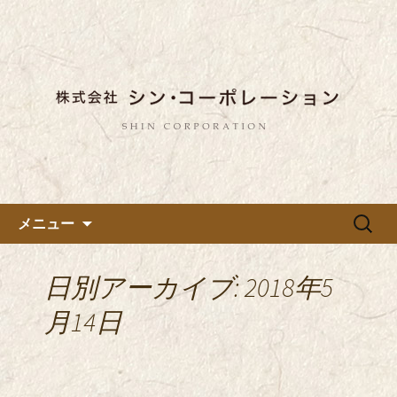
東京都内に5店舗ある美味しい蕎麦のお
店「真希（しんき）」と運営の「株式
都内に5店舗展開している蕎麦
会社シン・コーポレーション」の新着
のお店「真希（しんき）」を運
情報はこちら。店舗によって24時間営
営する「株式会社シン・コーポ
業、宴会なども承っております。季節
レーション」のブログ
のメニューも豊富にご用意。
コンテンツへ移動
検
メニュー
索:
日別アーカイブ: 2018年5
月14日