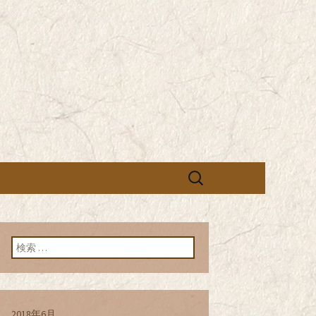
営の「株式会社シン・コーポレーシ
承っております。季節のメニュー
蕎麦のお店「真
「株式会社シ
ブログ
検
索:
検索:
2018年6月