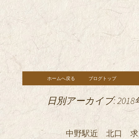
東京都内に5店舗ある美味
ョン」の新着情報はこちら
都内に5店
も豊富にご用意。
希（しん
ン・コー
コンテンツへ移動
ホームへ戻る
ブログトップ
日別アーカイブ: 2018
中野駅近 北口 