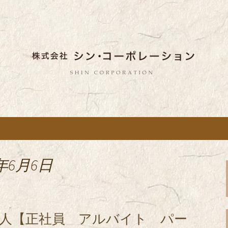
しい蕎麦のお店「真希（しんき）」と運
。店舗によって24時間営業、宴会なども
舗展開している
き）」を運営する
ポレーション」の
年6月6日
求人【正社員 アルバイト パー