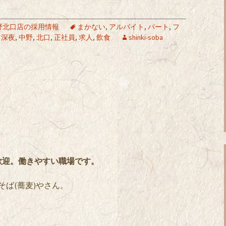
野北口店の採用情報
まかない
,
アルバイト
,
パート
,
フ
、深夜
,
中野
,
北口
,
正社員
,
求人
,
飲食
shinki-soba
歓迎。働きやすい職場です。
そば(蕎麦)やさん。