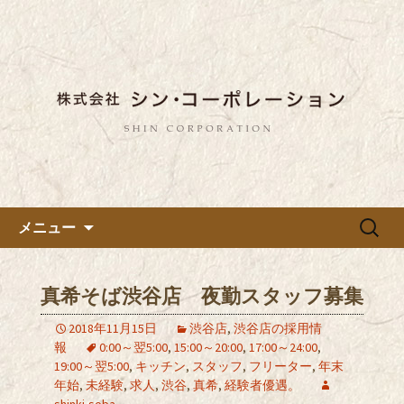
東京都内に5店舗ある美味しい蕎麦のお
店「真希（しんき）」と運営の「株式
都内に5店舗展開している蕎麦
会社シン・コーポレーション」の新着
のお店「真希（しんき）」を運
情報はこちら。店舗によって24時間営
営する「株式会社シン・コーポ
業、宴会なども承っております。季節
レーション」のブログ
のメニューも豊富にご用意。
コンテンツへ移動
検
メニュー
索:
真希そば渋谷店 夜勤スタッフ募集
2018年11月15日
渋谷店
,
渋谷店の採用情
報
0:00～翌5:00
,
15:00～20:00
,
17:00～24:00
,
19:00～翌5:00
,
キッチン
,
スタッフ
,
フリーター
,
年末
年始
,
未経験
,
求人
,
渋谷
,
真希
,
経験者優遇。