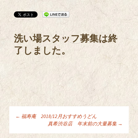
洗い場スタッフ募集は終
了しました。
←
福寿庵 2018/12月おすすめうどん
投稿ナビゲーショ
真希渋谷店 年末前の大量募集
→