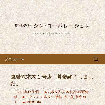
東京都内に5店舗ある美味しい蕎麦のお
店「真希（しんき）」と運営の「株式
都内に5店舗展開している蕎麦
会社シン・コーポレーション」の新着
のお店「真希（しんき）」を運
情報はこちら。店舗によって24時間営
営する「株式会社シン・コーポ
業、宴会なども承っております。季節
レーション」のブログ
のメニューも豊富にご用意。
コンテンツへ移動
検
メニュー
索:
真希六本木１号店 募集終了しまし
た。
2018年12月7日
六本木店
,
六本木店の採用情
報
スタッフ
,
六本木１
,
募集
,
洗い場
,
真希
,
終
了
shinki-soba