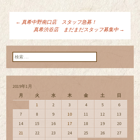
←
真希中野南口店 スタッフ急募！
投稿ナビゲーショ
真希渋谷店 まだまだスタッフ募集中
→
ン
検索:
2019年1月
月
火
水
木
金
土
日
1
2
3
4
5
6
7
8
9
10
11
12
13
14
15
16
17
18
19
20
21
22
23
24
25
26
27