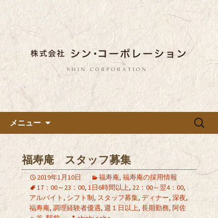
東京都内に5店舗ある美味しい蕎麦のお
店「真希（しんき）」と運営の「株式
都内に5店舗展開している蕎麦
会社シン・コーポレーション」の新着
のお店「真希（しんき）」を運
情報はこちら。店舗によって24時間営
営する「株式会社シン・コーポ
業、宴会なども承っております。季節
レーション」のブログ
のメニューも豊富にご用意。
コンテンツへ移動
検
メニュー
索:
福寿庵 スタッフ募集
2019年1月10日
福寿庵
,
福寿庵の採用情報
17：00～23：00
,
1日6時間以上
,
22：00～翌4：00
,
アルバイト
,
シフト制
,
スタッフ募集
,
ディナー
,
深夜
,
福寿庵
,
調理経験者優遇
,
週１日以上
,
長期勤務
,
阿佐