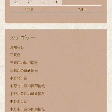
28
29
30
31
« 12月
2月 »
カテゴリー
お知らせ
三鷹店
三鷹店の採用情報
三鷹店の最新情報
中野北口店
中野北口店の採用情報
中野北口店の最新情報
中野南口店
中野南口店の採用情報