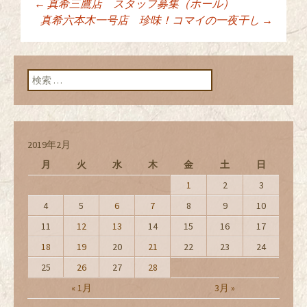
←
真希三鷹店 スタッフ募集（ホール）
投稿ナビゲーショ
真希六本木一号店 珍味！コマイの一夜干し
→
ン
検索:
2019年2月
月
火
水
木
金
土
日
1
2
3
4
5
6
7
8
9
10
11
12
13
14
15
16
17
18
19
20
21
22
23
24
25
26
27
28
« 1月
3月 »