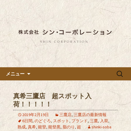
東京都内に5店舗ある美味しい蕎麦のお
店「真希（しんき）」と運営の「株式
都内に5店舗展開している蕎麦
会社シン・コーポレーション」の新着
のお店「真希（しんき）」を運
情報はこちら。店舗によって24時間営
営する「株式会社シン・コーポ
業、宴会なども承っております。季節
レーション」のブログ
のメニューも豊富にご用意。
コンテンツへ移動
検
メニュー
索:
真希三鷹店 超スポット入
荷！！！！！
2019年2月19日
三鷹店
,
三鷹店の最新情報
6日間
,
のどぐろ
,
スポット
,
ブランド
,
三鷹
,
入荷
,
熟成
,
真希
,
能登
,
能登黒
,
脂のり
,
超
shinki-soba