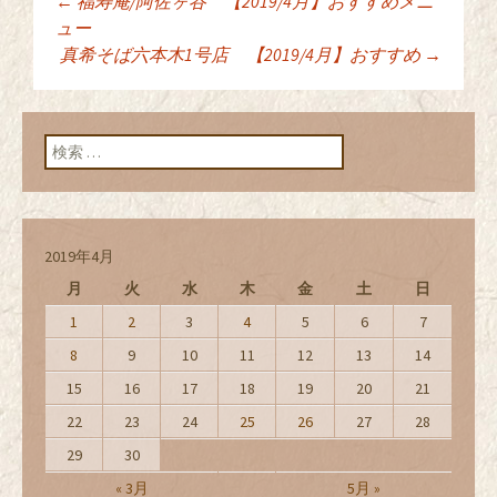
←
福寿庵/阿佐ヶ谷 【2019/4月】おすすめメニ
投稿ナビゲーショ
ュー
真希そば六本木1号店 【2019/4月】おすすめ
→
ン
検索:
2019年4月
月
火
水
木
金
土
日
1
2
3
4
5
6
7
8
9
10
11
12
13
14
15
16
17
18
19
20
21
22
23
24
25
26
27
28
29
30
« 3月
5月 »