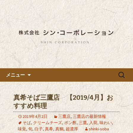
東京都内に5店舗ある美味しい蕎麦のお
店「真希（しんき）」と運営の「株式
都内に5店舗展開している蕎麦
会社シン・コーポレーション」の新着
のお店「真希（しんき）」を運
情報はこちら。店舗によって24時間営
営する「株式会社シン・コーポ
業、宴会なども承っております。季節
レーション」のブログ
のメニューも豊富にご用意。
コンテンツへ移動
検
メニュー
索:
真希そば三鷹店 【2019/4月】お
すすめ料理
2019年4月2日
三鷹店
,
三鷹店の最新情報
そば
,
クリームチーズ
,
ポン酢
,
三鷹
,
入荷
,
味わい
,
味覚
,
旬
,
白子
,
真希
,
真鯛
,
超濃厚
shinki-soba