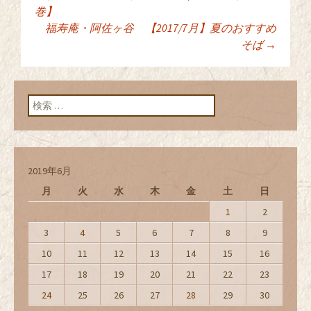
投稿ナビゲーショ
巻】
福寿庵・阿佐ヶ谷 【2017/7月】夏のおすすめ
そば
→
ン
検索:
2019年6月
月
火
水
木
金
土
日
1
2
3
4
5
6
7
8
9
10
11
12
13
14
15
16
17
18
19
20
21
22
23
24
25
26
27
28
29
30