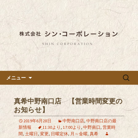
東京都内に5店舗ある美味しい蕎麦のお
店「真希（しんき）」と運営の「株式
都内に5店舗展開している蕎麦
会社シン・コーポレーション」の新着
のお店「真希（しんき）」を運
情報はこちら。店舗によって24時間営
営する「株式会社シン・コーポ
業、宴会なども承っております。季節
レーション」のブログ
のメニューも豊富にご用意。
コンテンツへ移動
検
メニュー
索:
真希中野南口店 【営業時間変更の
お知らせ】
2019年6月28日
中野南口店
,
中野南口店の最
新情報
11:30より
,
17:00より
,
中野南口
,
営業時
間
,
土曜日
,
変更
,
日曜定休
,
月～金曜
,
真希