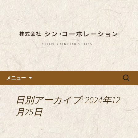
東京都内に5店舗ある美味しい蕎麦のお
店「真希（しんき）」と運営の「株式
都内に5店舗展開している蕎麦
会社シン・コーポレーション」の新着
のお店「真希（しんき）」を運
情報はこちら。店舗によって24時間営
営する「株式会社シン・コーポ
業、宴会なども承っております。季節
レーション」のブログ
のメニューも豊富にご用意。
コンテンツへ移動
検
メニュー
索:
日別アーカイブ: 2024年12
月25日