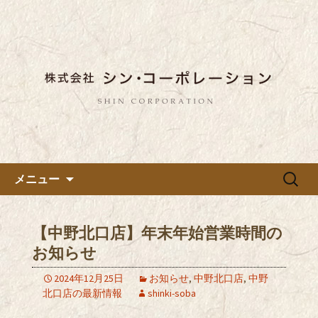
東京都内に5店舗ある美味しい蕎麦のお
店「真希（しんき）」と運営の「株式
都内に5店舗展開している蕎麦
会社シン・コーポレーション」の新着
のお店「真希（しんき）」を運
情報はこちら。店舗によって24時間営
営する「株式会社シン・コーポ
業、宴会なども承っております。季節
レーション」のブログ
のメニューも豊富にご用意。
コンテンツへ移動
検
メニュー
索:
【中野北口店】年末年始営業時間の
お知らせ
2024年12月25日
お知らせ
,
中野北口店
,
中野
北口店の最新情報
shinki-soba