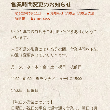
営業時間変更のお知らせ
2026年5月12日
お知らせ
,
渋谷店
,
渋谷店の最
新情報
shinki-soba
いつも真希渋谷店をご利用いただきありがとうご
ざいます。
人員不足の影響により当分の間、営業時間を下記
の通り変更させていただきます。
月・火・水・木・金・土・祝日・祝前日
11:30 – 01:30 ※ランチメニューL.O.15:00
定休日 日曜日
【祝日の営業について】
日曜日が祝日の場合は通常通り営業し、翌日（月