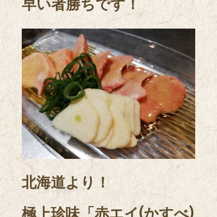
早い者勝ちです！
北海道より！
極上珍味「赤エイ(かすべ)