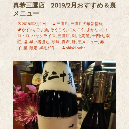
真希三鷹店 2019/2月おすすめ＆裏
メニュー
2019年2月1日
三鷹店
,
三鷹店の最新情報
かすべ
,
ごま油
,
そうこう
,
にんにく
,
まかない
,
ト
ロトロ
,
ハヤシライス
,
三鷹店
,
刺
,
北海道
,
十四代
,
双
虹
,
塩
,
早い者勝ち
,
珍味
,
真希
,
肝
,
裏メニュー
,
赤エ
イ
,
超
,
限定
,
黒毛和牛
shinki-soba