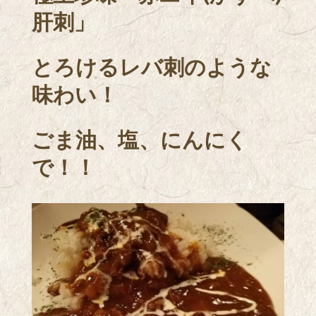
肝刺」
とろけるレバ刺のような
味わい！
ごま油、塩、にんにく
で！！