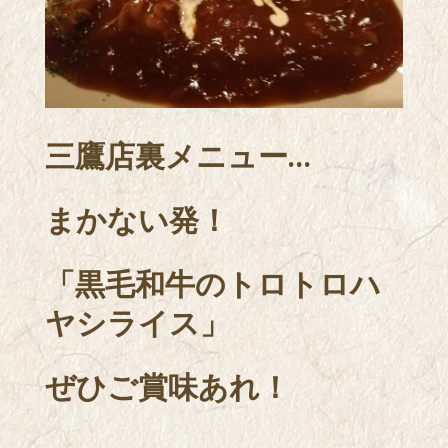
三鷹店裏メニュー…
まかない発！
「黒毛和牛のトロトロハ
ヤシライス」
ぜひご賞味あれ！