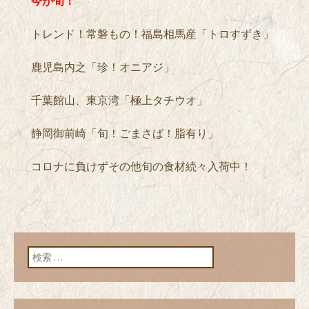
今が旬！
トレンド！常磐もの！福島相馬産「トロすずき」
鹿児島内之「珍！オニアジ」
千葉館山、東京湾「極上タチウオ」
静岡御前崎「旬！ごまさば！脂有り」
コロナに負けずその他旬の食材続々入荷中！
検索: