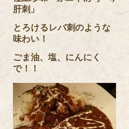
肝刺」
とろけるレバ刺のような
味わい！
ごま油、塩、にんにく
で！！