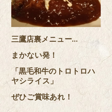
三鷹店裏メニュー…
まかない発！
「黒毛和牛のトロトロハ
ヤシライス」
ぜひご賞味あれ！