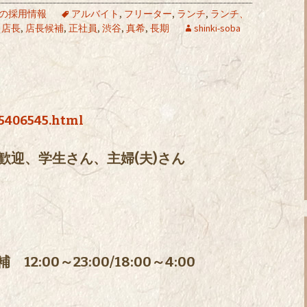
の採用情報
アルバイト
,
フリーター
,
ランチ
,
ランチ、
,
店長
,
店長候補
,
正社員
,
渋谷
,
真希
,
長期
shinki-soba
85406545.html
歓迎、学生さん、主婦(夫)さん
:00～23:00/18:00～4:00