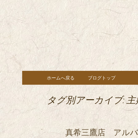
東京都内に5店舗ある美味
ョン」の新着情報はこちら
都内に5店
も豊富にご用意。
希（しん
ン・コー
コンテンツへ移動
ホームへ戻る
ブログトップ
タグ別アーカイブ: 
真希三鷹店 アルバ