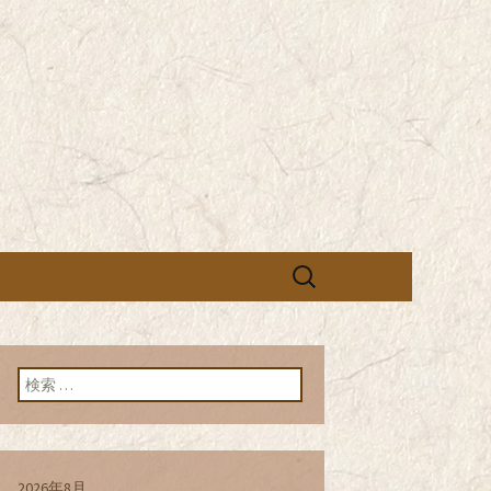
営の「株式会社シン・コーポレーシ
承っております。季節のメニュー
蕎麦のお店「真
「株式会社シ
ブログ
検
索:
検索:
2026年8月