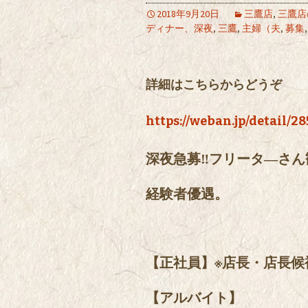
2018年9月20日
三鷹店
,
三鷹店
ディナー、深夜
,
三鷹
,
主婦（夫
,
募集
詳細はこちらからどうぞ
https://weban.jp/detail/2
深夜急募‼フリータ―さん
経験者優遇。
【正社員】※店長・店長候補 12
【アルバイト】