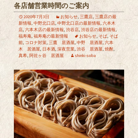
各店舗営業時間のご案内
2020年7月3日
お知らせ
,
三鷹店
,
三鷹店の最
新情報
,
中野北口店
,
中野北口店の最新情報
,
六本木
店
,
六本木店の最新情報
,
渋谷店
,
渋谷店の最新情報
,
福寿庵
,
福寿庵の最新情報
お知らせ
,
そば
,
そば
前
,
コロナ対策
,
三鷹 居酒屋
,
中野 居酒屋
,
六本
木 居酒屋
,
日本酒
,
深夜営業
,
渋谷 居酒屋
,
焼酎
,
真希
,
阿佐ヶ谷 居酒屋
shinki-soba