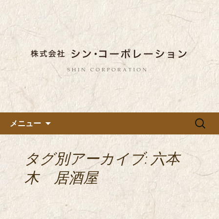
東京都内に5店舗ある美味しい蕎麦のお
店「真希（しんき）」と運営の「株式
都内に5店舗展開している蕎麦
会社シン・コーポレーション」の新着
のお店「真希（しんき）」を運
情報はこちら。店舗によって24時間営
営する「株式会社シン・コーポ
業、宴会なども承っております。季節
レーション」のブログ
のメニューも豊富にご用意。
コンテンツへ移動
検
メニュー
索:
タグ別アーカイブ: 六本
木 居酒屋