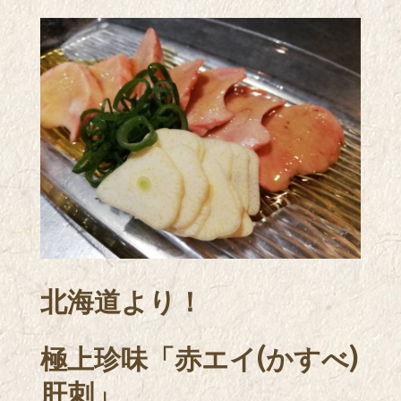
北海道より！
極上珍味「赤エイ(かすべ)
肝刺」