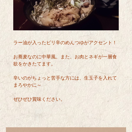
ラー油が入ったピリ辛のめんつゆがアクセント！
お
蕎麦なのに中華風。また、お肉とネギが一層食
欲をかきたてます。
辛いのがちょっと苦手な方には、生玉子を入れて
まろやかに～
ぜひぜひ賞味ください。