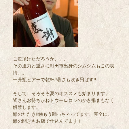
ご覧頂けただろうか、、、
その迫力と重さに町田市出身のシムシムもこの表
情。。
一升瓶ビアーで乾杯!!暑さも吹き飛ばす!!
そして、そろそろ夏のオススメも始まります。
皆さんお待ちかねトウモロコシのかき揚まもなく
解禁します。
鯵のたたき!!鯵もう踊っちゃってます、完全に。
鯵の開きもお店で仕込んでます!!