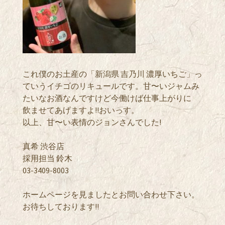
これ僕のお土産の「新潟県 吉乃川 濃厚いちご」っ
ていうイチゴのリキュールです。甘〜いジャムみ
たいなお酒なんですけど今働けば仕事上がりに
飲ませてあげますよ!!おいっす。
以上、甘〜い表情のジョンさんでした!
真希 渋谷店
採用担当 鈴木
03-3409-8003
ホームページを見ましたとお問い合わせ下さい。
お待ちしております!!