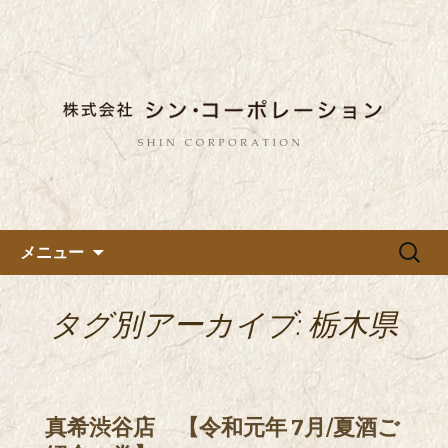
東京都内に5店舗ある美味しい蕎麦のお
店「真希（しんき）」と運営の「株式
都内に5店舗展開している蕎麦
会社シン・コーポレーション」の新着
のお店「真希（しんき）」を運
情報はこちら。店舗によって24時間営
営する「株式会社シン・コーポ
業、宴会なども承っております。季節
レーション」のブログ
のメニューも豊富にご用意。
コンテンツへ移動
検
メニュー
索:
タグ別アーカイブ: 栃木県
真希渋谷店 【令和元年 7月/夏酒ご