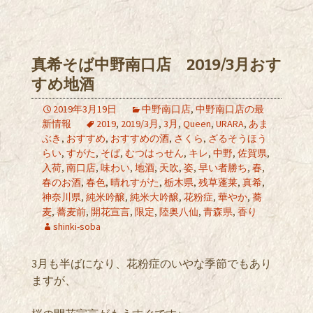
真希そば中野南口店 2019/3月おす
すめ地酒
2019年3月19日
中野南口店
,
中野南口店の最
新情報
2019
,
2019/3月
,
3月
,
Queen
,
URARA
,
あま
ぶき
,
おすすめ
,
おすすめの酒
,
さくら
,
ざるそうほう
らい
,
すがた
,
そば
,
むつはっせん
,
キレ
,
中野
,
佐賀県
,
入荷
,
南口店
,
味わい
,
地酒
,
天吹
,
姿
,
早い者勝ち
,
春
,
春のお酒
,
春色
,
晴れすがた
,
栃木県
,
残草蓬莱
,
真希
,
神奈川県
,
純米吟醸
,
純米大吟醸
,
花粉症
,
華やか
,
蕎
麦
,
蕎麦前
,
開花宣言
,
限定
,
陸奥八仙
,
青森県
,
香り
shinki-soba
3月も半ばになり、花粉症のいやな季節でもあり
ますが、