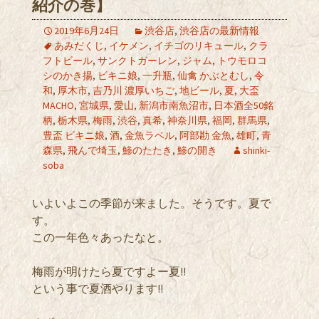
紹介の巻】
2019年6月24日
渋谷店
,
渋谷店の最新情報
あみだくじ
,
イケメン
,
イチゴのリキュール
,
クラ
フトビール
,
サンクトガーレン
,
ジャム
,
トウモロコ
シのかき揚
,
ビキニ娘
,
一升瓶
,
仙禽 かぶとむし
,
令
和
,
厚木市
,
吉乃川 濃厚いちご
,
地ビール
,
夏
,
大盃
MACHO
,
宮城県
,
愛山
,
新潟市南魚沼市
,
日本酒全50銘
柄
,
栃木県
,
梅雨
,
渋谷
,
真希
,
神奈川県
,
福岡
,
群馬県
,
豊盃 ビキニ娘
,
酒
,
金魚ラベル
,
阿部勘 金魚
,
雄町
,
青
森県
,
飛んで埼玉
,
鯵のたたき
,
鯵の開き
shinki-
soba
いよいよこの季節が来ました。そうです。夏で
す。
この一年色々あったなと。
梅雨が明けたら夏ですよー夏!!
という事で夏酒やります!!