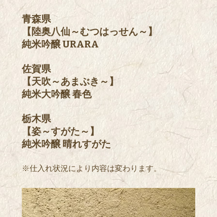
青森県
【陸奥八仙～むつはっせん～】
純米吟醸 URARA
佐賀県
【天吹～あまぶき～】
純米大吟醸 春色
栃木県
【姿～すがた～】
純米吟醸 晴れすがた
※仕入れ状況により内容は変わります。