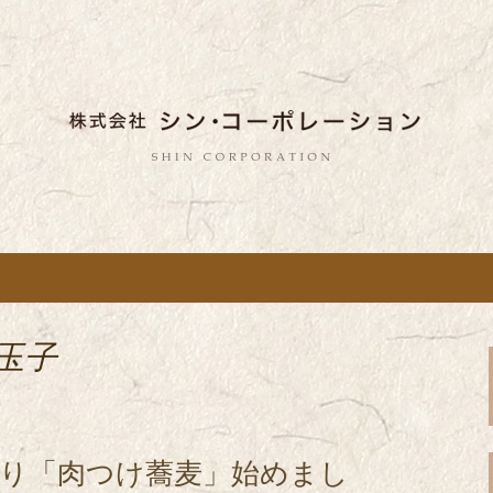
しい蕎麦のお店「真希（しんき）」と運
。店舗によって24時間営業、宴会なども
舗展開している
き）」を運営する
ポレーション」の
玉子
より「肉つけ蕎麦」始めまし