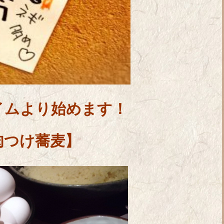
イムより始めます！
肉つけ蕎麦】