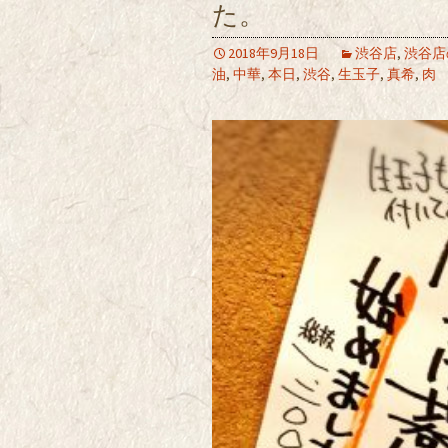
た。
2018年9月18日
渋谷店
,
渋谷店
油
,
中華
,
本日
,
渋谷
,
生玉子
,
真希
,
肉