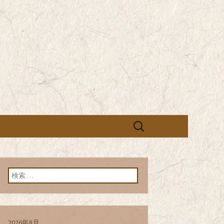
営の「株式会社シン・コーポレーシ
承っております。季節のメニュー
蕎麦のお店「真
「株式会社シ
ブログ
検
索:
検索:
2026年8月