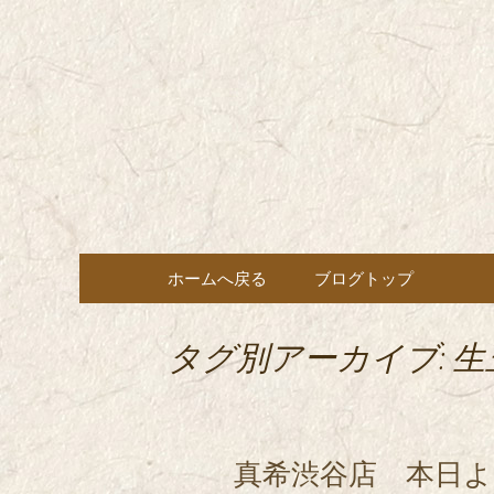
東京都内に5店舗ある美味
ョン」の新着情報はこちら
都内に5店
も豊富にご用意。
希（しん
ン・コー
コンテンツへ移動
ホームへ戻る
ブログトップ
タグ別アーカイブ: 生
真希渋谷店 本日