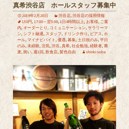
真希渋谷店 ホールスタッフ募集中
2019年2月28日
渋谷店
,
渋谷店の採用情報
150円
,
17:00～翌5:00
,
1日4時間以上
,
お客様
,
ご案
内
,
オーダーとり
,
コミュニケーション
,
サラリーマ
ン
,
シフト融通
,
スタッフ
,
ドリンク作り
,
ピアス
,
ホ
ール
,
マイナビバイト
,
優遇
,
募集
,
土日祝のみ
,
平日
のみ
,
未経験
,
活気
,
渋谷
,
真希
,
社会勉強
,
経験者
,
蕎
麦
,
賄い
,
週1回
,
飲食店
,
髪色自由
shinki-soba