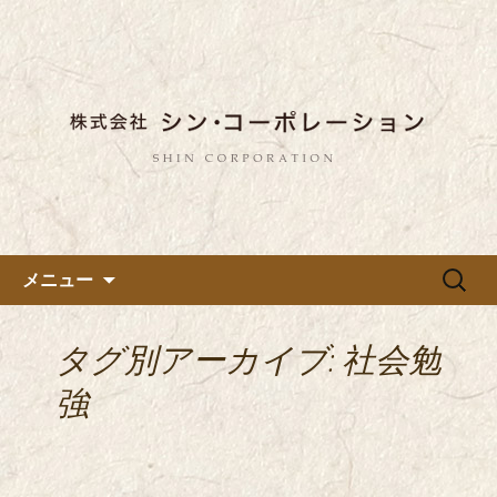
東京都内に5店舗ある美味しい蕎麦のお
店「真希（しんき）」と運営の「株式
都内に5店舗展開している蕎麦
会社シン・コーポレーション」の新着
のお店「真希（しんき）」を運
情報はこちら。店舗によって24時間営
営する「株式会社シン・コーポ
業、宴会なども承っております。季節
レーション」のブログ
のメニューも豊富にご用意。
コンテンツへ移動
検
メニュー
索:
タグ別アーカイブ: 社会勉
強