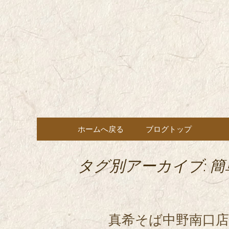
東京都内に5店舗ある美味
ョン」の新着情報はこちら
都内に5店
も豊富にご用意。
希（しん
ン・コー
コンテンツへ移動
ホームへ戻る
ブログトップ
タグ別アーカイブ: 簡
真希そば中野南口