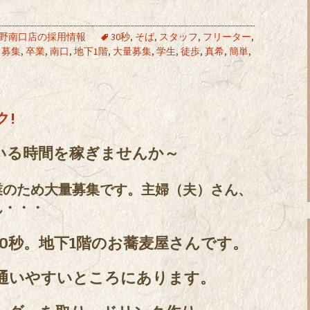
野南口店の採用情報
30秒
,
そば
,
スタッフ
,
フリーター
,
,
募集
,
卒業
,
南口
,
地下1階
,
大量募集
,
学生
,
徒歩
,
真希
,
簡単
,
ク!
いる時間を稼ぎませんか～
業のため大量募集です。主婦（夫）さん、
ん・・・
0秒。地下1階のお蕎麦屋さんです。
通いやすいところにあります。