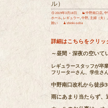
ル）
2019年3月18日
中野南口店
,
中
ホール
,
レギュラー
,
中野
,
主婦（夫）
賄い
shinki-soba
詳細はこちらをクリッ
～昼間・深夜の空いて
レギュラースタッフが卒
フリーターさん、学生さ
中野南口改札から徒歩3
雨にあまり当たらず、