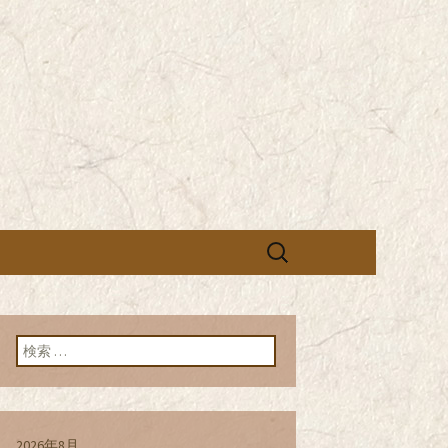
営の「株式会社シン・コーポレーシ
承っております。季節のメニュー
蕎麦のお店「真
「株式会社シ
ブログ
検
索:
検索:
2026年8月