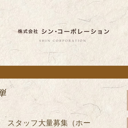
しい蕎麦のお店「真希（しんき）」と運
。店舗によって24時間営業、宴会なども
舗展開している
き）」を運営する
ポレーション」の
単
店 スタッフ大量募集（ホー