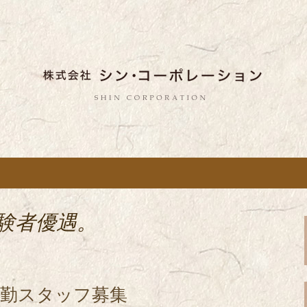
しい蕎麦のお店「真希（しんき）」と運
。店舗によって24時間営業、宴会なども
舗展開している
き）」を運営する
ポレーション」の
経験者優遇。
夜勤スタッフ募集