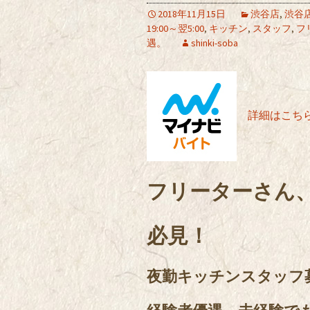
2018年11月15日
渋谷店
,
渋谷
19:00～翌5:00
,
キッチン
,
スタッフ
,
フ
遇。
shinki-soba
詳細はこちら
フリーターさん
必見！
夜勤キッチンスタッフ