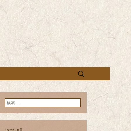
営の「株式会社シン・コーポレーシ
承っております。季節のメニュー
蕎麦のお店「真
「株式会社シ
ブログ
検
索:
検索:
2026年8月