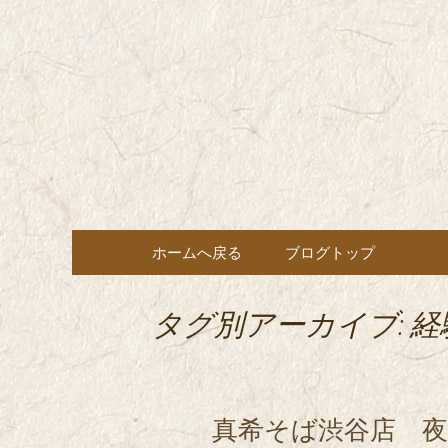
東京都内に5店舗ある美味
ョン」の新着情報はこちら
都内に5店
も豊富にご用意。
希（しん
ン・コー
コンテンツへ移動
ホームへ戻る
ブログトップ
タグ別アーカイブ: 
真希そば渋谷店 