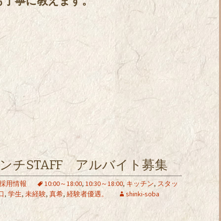
も丁寧に教えます。
ンチSTAFF アルバイト募集
採用情報
10:00～18:00
,
10:30～18:00
,
キッチン
,
スタッ
口
,
学生
,
未経験
,
真希
,
経験者優遇。
shinki-soba