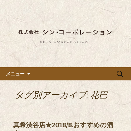
東京都内に5店舗ある美味しい蕎麦のお
店「真希（しんき）」と運営の「株式
都内に5店舗展開している蕎麦
会社シン・コーポレーション」の新着
のお店「真希（しんき）」を運
情報はこちら。店舗によって24時間営
営する「株式会社シン・コーポ
業、宴会なども承っております。季節
レーション」のブログ
のメニューも豊富にご用意。
コンテンツへ移動
検
メニュー
索:
タグ別アーカイブ: 花巴
真希渋谷店★2018/8.おすすめの酒