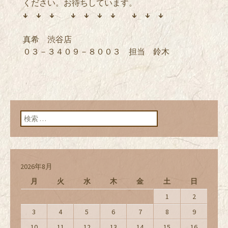
ください。お待ちしています。
↓ ↓ ↓ ↓ ↓ ↓ ↓ ↓ ↓ ↓
真希 渋谷店
０３－３４０９－８００３ 担当 鈴木
検索:
2026年8月
月
火
水
木
金
土
日
1
2
3
4
5
6
7
8
9
10
11
12
13
14
15
16