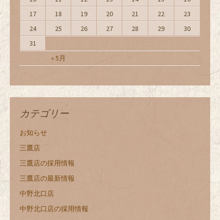
17
18
19
20
21
22
23
24
25
26
27
28
29
30
31
« 5月
カテゴリー
お知らせ
三鷹店
三鷹店の採用情報
三鷹店の最新情報
中野北口店
中野北口店の採用情報