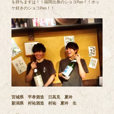
を持ちますは！！福岡出身のショコPan！！ホッ
ケ好きのショコPan！！
宮城県 平孝酒造 日高見 夏吟
新潟県 村祐酒造 村祐 夏吟 生