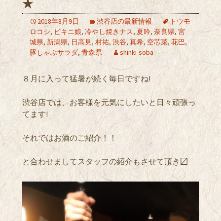
★
2018年8月9日
渋谷店の最新情報
トウモ
ロコシ
,
ビキニ娘
,
冷やし焼きナス
,
夏吟
,
奈良県
,
宮
城県
,
新潟県
,
日高見
,
村祐
,
渋谷
,
真希
,
空芯菜
,
花巴
,
豚しゃぶサラダ
,
青森県
shinki-soba
８月に入って猛暑が続く毎日ですね!
渋谷店では、お客様を元気にしたいと日々頑張っ
てます!
それではお酒のご紹介！！
と合わせましてスタッフの紹介もさせて頂き〼