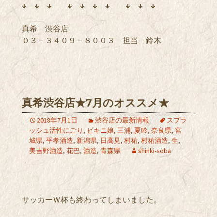
↓ ↓ ↓
↓ ↓ ↓ ↓ ↓ ↓ ↓
真希 渋谷店
０３－３４０９－８００３ 担当 鈴木
真希渋谷店★7月のオススメ★
2018年7月1日
渋谷店の最新情報
スプラ
ッシュ活性にごり
,
ビキニ娘
,
三浦
,
夏吟
,
奈良県
,
宮
城県
,
平孝酒造
,
新潟県
,
日高見
,
村祐
,
村祐酒造
,
生
,
美吉野酒造
,
花巴
,
酒造
,
青森県
shinki-soba
サッカーＷ杯も終わってしまいました。