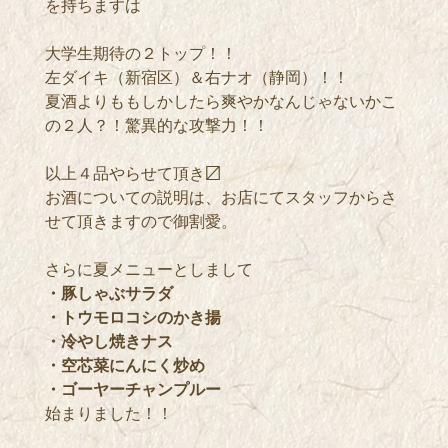
を持ちますは
大学生期待の２トップ！！
左ダイキ（新宿区）＆右ナオ（静岡）！！
夏酒よりももしかしたら爽やかなんじゃないかこ
の２人？！驚異的な攻撃力！！
以上４品やらせて頂き〼
お酒についての説明は、お店にてスタッフからさ
せて頂きますので御割愛。
さらに夏メニューとしまして
・豚しゃぶサラダ
・トウモロ
コシのかき揚
・冷やし焼きナス
・空芯菜にんにく炒め
・ゴーヤーチャンプルー
始まりました！！