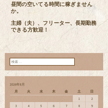
昼間の空いてる時間に稼ぎません
か。
主婦（夫）、フリーター、長期勤務
できる方歓迎！
検索:
2026年8月
月
火
水
木
金
土
日
1
2
3
4
5
6
7
8
9