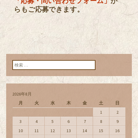
「応募・問い合わせフォーム」
か
らもご応募できます。
検索:
2026年8月
月
火
水
木
金
土
日
1
2
3
4
5
6
7
8
9
10
11
12
13
14
15
16