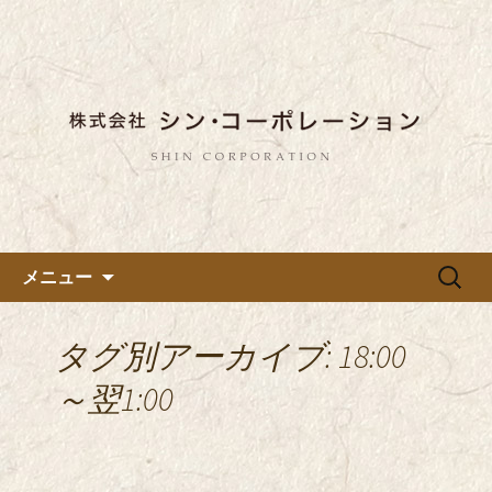
東京都内に5店舗ある美味しい蕎麦のお
店「真希（しんき）」と運営の「株式
都内に5店舗展開している蕎麦
会社シン・コーポレーション」の新着
のお店「真希（しんき）」を運
情報はこちら。店舗によって24時間営
営する「株式会社シン・コーポ
業、宴会なども承っております。季節
レーション」のブログ
のメニューも豊富にご用意。
コンテンツへ移動
検
メニュー
索:
タグ別アーカイブ: 18:00
～翌1:00