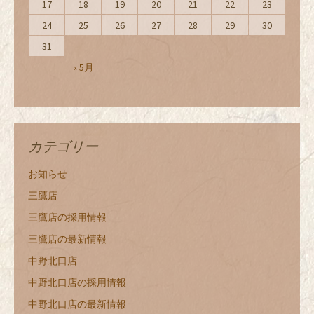
17
18
19
20
21
22
23
24
25
26
27
28
29
30
31
« 5月
カテゴリー
お知らせ
三鷹店
三鷹店の採用情報
三鷹店の最新情報
中野北口店
中野北口店の採用情報
中野北口店の最新情報