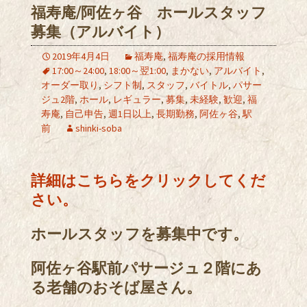
福寿庵/阿佐ヶ谷 ホールスタッフ
募集（アルバイト）
2019年4月4日
福寿庵
,
福寿庵の採用情報
17:00～24:00
,
18:00～翌1:00
,
まかない
,
アルバイト
,
オーダー取り
,
シフト制
,
スタッフ
,
バイトル
,
パサー
ジュ2階
,
ホール
,
レギュラー
,
募集
,
未経験
,
歓迎
,
福
寿庵
,
自己申告
,
週1日以上
,
長期勤務
,
阿佐ヶ谷
,
駅
前
shinki-soba
詳細はこちらをクリックしてくだ
さい。
ホールスタッフを募集中です。
阿佐ヶ谷駅前パサージュ２階にあ
る老舗のおそば屋さん。