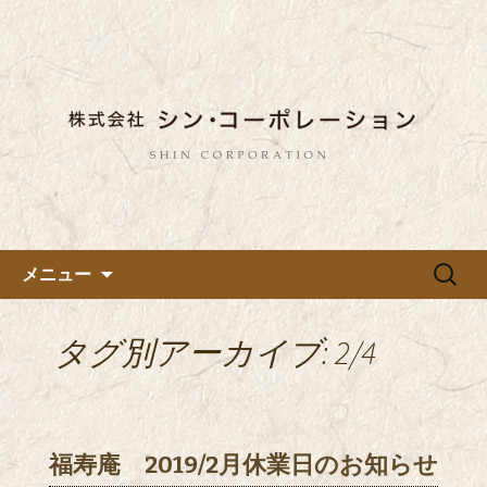
東京都内に5店舗ある美味しい蕎麦のお
店「真希（しんき）」と運営の「株式
都内に5店舗展開している蕎麦
会社シン・コーポレーション」の新着
のお店「真希（しんき）」を運
情報はこちら。店舗によって24時間営
営する「株式会社シン・コーポ
業、宴会なども承っております。季節
レーション」のブログ
のメニューも豊富にご用意。
コンテンツへ移動
検
メニュー
索:
タグ別アーカイブ: 2/4
福寿庵 2019/2月休業日のお知らせ