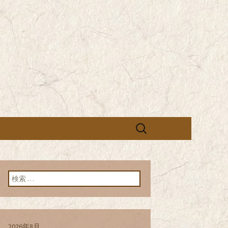
営の「株式会社シン・コーポレーシ
承っております。季節のメニュー
蕎麦のお店「真
「株式会社シ
ブログ
検
索:
検索:
2026年8月