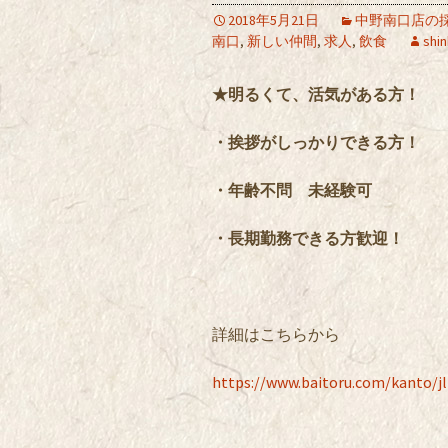
2018年5月21日
中野南口店の
南口
,
新しい仲間
,
求人
,
飲食
shin
★明るくて、活気がある方！
・挨拶がしっかりできる方！
・年齢不問 未経験可
・長期勤務できる方歓迎！
詳細はこちらから
https://www.baitoru.com/kanto/j