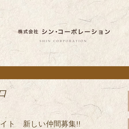
しい蕎麦のお店「真希（しんき）」と運
。店舗によって24時間営業、宴会なども
舗展開している
き）」を運営する
ポレーション」の
口
イト 新しい仲間募集!!