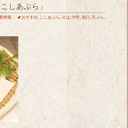
「こしあぶら」
新情報
おすすめ
,
こしあぶら
,
そば
,
中野
,
南口
,
天ぷら
,