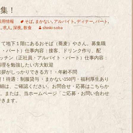
募集！
採用情報
そば
,
まかない
,
アルバイト
,
ディナー
,
パート
,
口
,
求人
,
深夜
,
飲食
shinki-soba
りて地下１階にあるおそば（蕎麦）やさん。募集職
ト・パート）仕事内容：接客、ドリンク作り、配
キッチン（正社員・アルバイト・パート）仕事内容：
料理を勉強したい方大歓迎
挨拶がしっかりできる方！・年齢不問
！待遇：制服貸与 ・まかない150円・福利厚生あり
詳細は、ご確認ください。お問合せ・応募はこちらか
担当まで。または、当ホームページ「ご応募・お問い合わせ
できます。