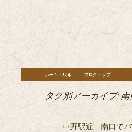
東京都内に5店舗ある美味
ョン」の新着情報はこちら
都内に5店
も豊富にご用意。
希（しん
ン・コー
コンテンツへ移動
ホームへ戻る
ブログトップ
タグ別アーカイブ: 南
中野駅近 南口でバ