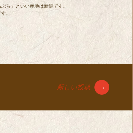
あぶら」といい産地は新潟です。
です。
！
→
新しい投稿
ョン