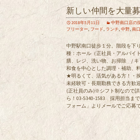
新しい仲間を大量
2018年5月11日
中野南口店の
フリーター
,
フード
,
ランチ
,
中野
,
南
中野駅南口徒歩１分。階段を下
種：ホール（正社員・アルバイ
膳、レジ、洗い物、お掃除 / 
和食を中心とした調理・補助、
★明るくて、活気がある方！・
未経験可・長期勤務できる方歓迎
(正社員のみ)※シフト制なので
ら！03-5340-1583 採用
フォーム」よりメールでご応募