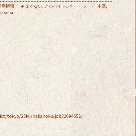
採用情報
まかない
,
アルバイト
,
パート
,
フード
,
中野
,
ki-soba
list/tokyo/23ku/nakanoku/job32094652/