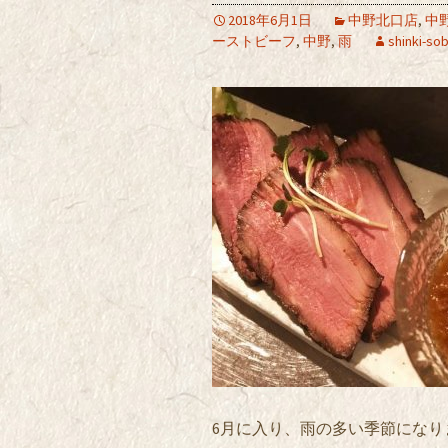
2018年6月1日
中野北口店
,
中
ーストビーフ
,
中野
,
雨
shinki-so
6月に入り、雨の多い季節になり