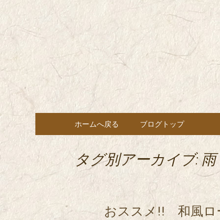
東京都内に5店舗ある美味
ョン」の新着情報はこちら
都内に5店
も豊富にご用意。
希（しん
ン・コー
コンテンツへ移動
ホームへ戻る
ブログトップ
タグ別アーカイブ: 雨
おススメ!! 和風