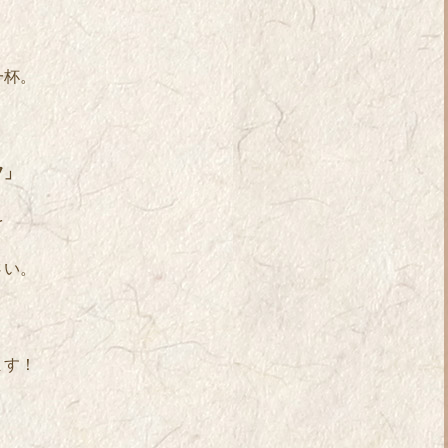
。
一杯。
フ」
を
さい。
ます！