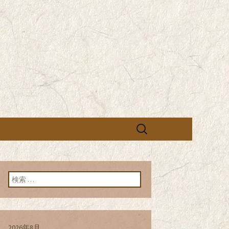
営の「株式会社シン・コーポレーシ
承っております。季節のメニュー
蕎麦のお店「真
「株式会社シ
ブログ
検
索:
検索:
2026年8月