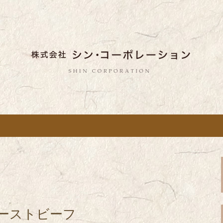
しい蕎麦のお店「真希（しんき）」と運
。店舗によって24時間営業、宴会なども
舗展開している
き）」を運営する
ポレーション」の
ローストビーフ