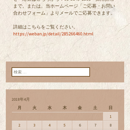
まで。または、当ホームページ「ご応募・お問い
合わせフォーム」よりメールでご応募できます。
詳細はこちらをご覧ください。
https://weban.jp/detail/285266460.html
検索:
2018年4月
月
火
水
木
金
土
日
1
2
3
4
5
6
7
8