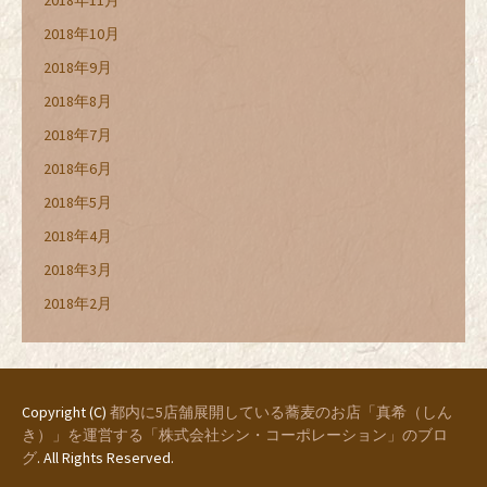
2018年11月
2018年10月
2018年9月
2018年8月
2018年7月
2018年6月
2018年5月
2018年4月
2018年3月
2018年2月
Copyright (C)
都内に5店舗展開している蕎麦のお店「真希（しん
き）」を運営する「株式会社シン・コーポレーション」のブロ
グ
. All Rights Reserved.