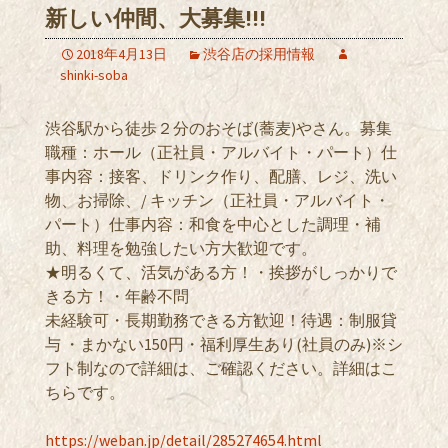
新しい仲間、大募集!!!
2018年4月13日
渋谷店の採用情報
shinki-soba
渋谷駅から徒歩２分のおそば(蕎麦)やさん。募集
職種：ホール（正社員・アルバイト・パート）仕
事内容：接客、ドリンク作り、配膳、レジ、洗い
物、お掃除、/ キッチン（正社員・アルバイト・
パート）仕事内容：和食を中心とした調理・補
助、料理を勉強したい方大歓迎です。
★明るくて、活気がある方！・挨拶がしっかりで
きる方！・年齢不問
未経験可・長期勤務できる方歓迎！待遇：制服貸
与 ・まかない150円・福利厚生あり(社員のみ)※シ
フト制なので詳細は、ご確認ください。詳細はこ
ちらです。
https://weban.jp/detail/285274654.html